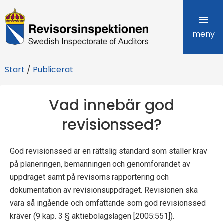
R
e
meny
v
Start
/
Publicerat
i
s
Vad innebär god
o
revisionssed?
r
God revisionssed är en rättslig standard som ställer krav
s
på planeringen, bemanningen och genomförandet av
i
uppdraget samt på revisorns rapportering och
dokumentation av revisionsuppdraget. Revisionen ska
n
vara så ingående och omfattande som god revisionssed
s
kräver (9 kap. 3 § aktiebolagslagen [2005:551]).