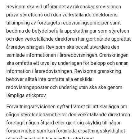
p
Revisorn ska vid utförandet av räkenskapsrevisionen
pröva styrelsens och den verkställande direktörens
e
tillämpning av företagets redovisningsprinciper samt
k
bedöma de betydelsefulla uppskattningar som styrelsen
och den verkställande direktören har gjort när de upprättat
t
årsredovisningen. Revisorn ska också utvärdera den
i
samlade informationen i årsredovisningen. Granskningen
ska omfatta ett urval av underlagen för belopp och annan
o
information i årsredovisningen. Revisorns granskning
behöver alltså inte omfatta alla enskilda
n
redovisningsposter och underlag utan ska ske genom
e
lämpliga stickprov.
n
Förvaltningsrevisionen syftar främst till att klarlägga om
någon styrelseledamot eller den verkställande direktören
företagit någon åtgärd eller gjort sig skyldig till någon
försummelse som kan föranleda ersättningsskyldighet
eller på annat sätt har handlat i strid med