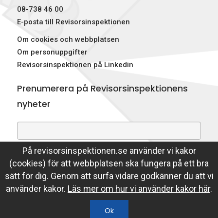
08-738 46 00
E-posta till Revisorsinspektionen
Om cookies och webbplatsen
Om personuppgifter
Revisorsinspektionen på Linkedin
Prenumerera på Revisorsinspektionens
nyheter
På revisorsinspektionen.se använder vi kakor
Genom att prenumerera på nyheter godkänner du att
(cookies) för att webbplatsen ska fungera på ett bra
Revisorsinspektionen lagrar din e-postadress.
sätt för dig. Genom att surfa vidare godkänner du att vi
Läs mer
använder kakor.
Läs mer om hur vi använder kakor här
.