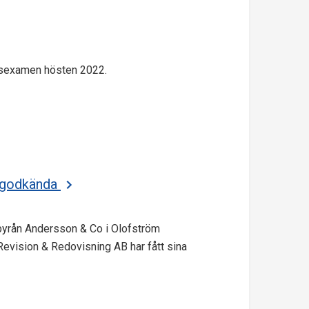
rsexamen hösten 2022.
r godkända
byrån Andersson & Co i Olofström
evision & Redovisning AB har fått sina