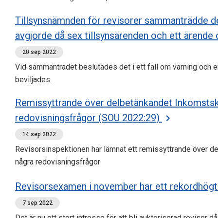
Tillsynsnämnden för revisorer sammanträdde 
avgjorde då sex tillsynsärenden och ett ärend
20 sep 2022
Vid sammanträdet beslutades det i ett fall om varning och e
beviljades.
Remissyttrande över delbetänkandet Inkomstsk
redovisningsfrågor (SOU 2022:29)
14 sep 2022
Revisorsinspektionen har lämnat ett remissyttrande över d
några redovisningsfrågor
Revisorsexamen i november har ett rekordhögt
7 sep 2022
Det är nu ett stort intresse för att bli auktoriserad revisor