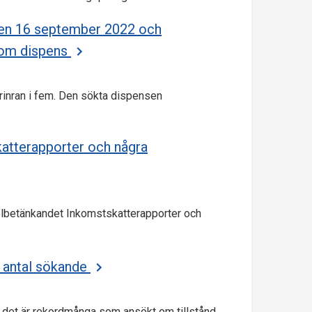
den 16 september 2022 och
e om dispens
rinran i fem. Den sökta dispensen
atterapporter och några
elbetänkandet Inkomstskatterapporter och
 antal sökande
 då det är rekordmånga som ansökt om tillstånd