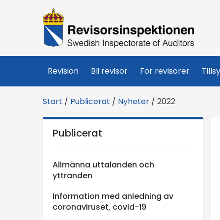
R
e
v
Revision
Bli revisor
För revisorer
Tills
i
Start
/
Publicerat
/
Nyheter
/
2022
s
Publicerat
o
r
Allmänna uttalanden och
yttranden
s
Information med anledning av
coronaviruset, covid-19
i