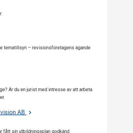
r.
rde tematillsyn – revisionsföretagens ägande
ge? Är du en jurist med intresse av att arbeta
er.
evision AB
r fått sin utbildningsplan godkänd