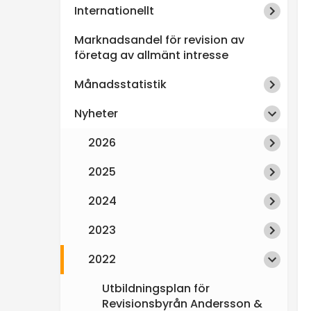
Internationellt
n
Marknadsandel för revision av
s
företag av allmänt intresse
Månadsstatistik
p
Nyheter
e
2026
k
2025
t
2024
i
2023
2022
o
Utbildningsplan för
n
Revisionsbyrån Andersson &