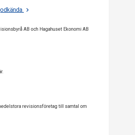
 godkända
visionsbyrå AB och Hagahuset Ekonomi AB
r.
delstora revisionsföretag till samtal om