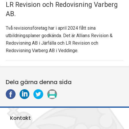
LR Revision och Redovisning Varberg
p
AB.
e
k
Två revisionsföretag har i april 2024 fått sina
utbildningsplaner godkända. Det är Allians Revision &
t
Redovisning AB i Järfälla och LR Revision och
Redovisning Varberg AB i Veddinge.
i
o
n
Dela gärna denna sida
e
D
D
D
S
n
e
e
e
k
l
l
l
r
a
a
a
i
Kontakt
p
p
p
v
å
å
å
u