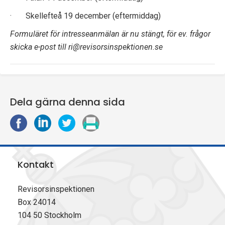
· Skellefteå 19 december (eftermiddag)
Formuläret för intresseanmälan är nu stängt, för ev. frågor
skicka e-post till ri@revisorsinspektionen.se
Dela gärna denna sida
D
D
D
S
e
e
e
k
l
l
l
r
a
a
a
i
Kontakt
p
p
p
v
å
å
å
u
F
L
X
t
Revisorsinspektionen
a
i
(
Box 24014
c
n
T
104 50 Stockholm
e
k
w