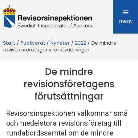
R
e
meny
v
Start
/
Publicerat
/
Nyheter
/
2022
/
De mindre
i
revisionsföretagens förutsättningar
s
De mindre
o
revisionsföretagens
r
förutsättningar
s
i
Revisorsinspektionen välkomnar små
n
och medelstora revisionsföretag till
s
rundabordssamtal om de mindre