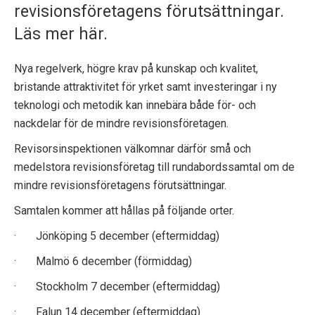
revisionsföretagens förutsättningar.
p
Läs mer här.
e
k
Nya regelverk, högre krav på kunskap och kvalitet,
bristande attraktivitet för yrket samt investeringar i ny
t
teknologi och metodik kan innebära både för- och
nackdelar för de mindre revisionsföretagen.
i
Revisorsinspektionen välkomnar därför små och
o
medelstora revisionsföretag till rundabordssamtal om de
n
mindre revisionsföretagens förutsättningar.
e
Samtalen kommer att hållas på följande orter.
· Jönköping 5 december (eftermiddag)
n
· Malmö 6 december (förmiddag)
· Stockholm 7 december (eftermiddag)
· Falun 14 december (eftermiddag)