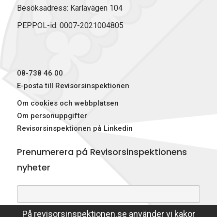
b
e
i
Besöksadress: Karlavägen 104
o
d
t
PEPPOL-id: 0007-2021004805
o
I
t
k
n
e
r
)
08-738 46 00
E-posta till Revisorsinspektionen
Om cookies och webbplatsen
Om personuppgifter
Revisorsinspektionen på Linkedin
Prenumerera på Revisorsinspektionens
nyheter
På revisorsinspektionen.se använder vi kakor
Genom att prenumerera på nyheter godkänner du att