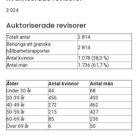
p
3 024
e
Auktoriserade revisorer
k
Totalt antal
2 814
t
Behöriga att granska
2 814
hållbarhetsrapporter
i
Antal kvinnor
1 078 (38,3 %)
Antal män
1 736 (61,7 %)
o
n
Ålder
Antal kvinnor
Antal män
Under 30 år
44
68
e
30-39 år
456
493
n
40-49 år
272
462
50-59 år
215
427
60-69 år
85
236
Över 69 år
6
50