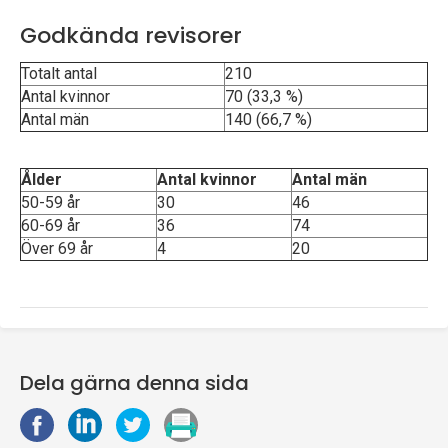
Godkända revisorer
Totalt antal
210
Antal kvinnor
70 (33,3 %)
Antal män
140 (66,7 %)
Ålder
Antal kvinnor
Antal män
50-59 år
30
46
60-69 år
36
74
Över 69 år
4
20
Dela gärna denna sida
D
D
D
S
e
e
e
k