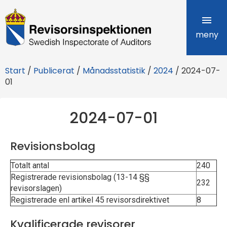
R
e
meny
v
Start
/
Publicerat
/
Månadsstatistik
/
2024
/
2024-07-
i
01
s
2024-07-01
o
r
Revisionsbolag
s
Totalt antal
240
i
Registrerade revisionsbolag (13-14 §§
232
revisorslagen)
n
Registrerade enl artikel 45 revisorsdirektivet
8
s
Kvalificerade revisorer