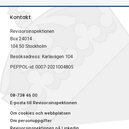
l
l
l
r
a
a
a
i
Kontakt
p
p
p
v
å
å
å
u
F
L
X
t
Revisorsinspektionen
a
i
(
Box 24014
c
n
T
104 50 Stockholm
e
k
w
b
e
i
Besöksadress: Karlavägen 104
o
d
t
PEPPOL-id: 0007-2021004805
o
I
t
k
n
e
r
)
08-738 46 00
E-posta till Revisorsinspektionen
Om cookies och webbplatsen
Om personuppgifter
Revisorsinspektionen på Linkedin