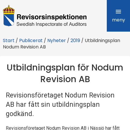
R
e
meny
v
Start
/
Publicerat
/
Nyheter
/
2019
/
Utbildningsplan
i
Nodum Revision AB
s
Utbildningsplan för Nodum
o
Revision AB
r
s
Revisionsföretaget Nodum Revision
i
AB har fått sin utbildningsplan
n
godkänd.
s
Revisionsföretaget Nodum Revision AB i Nässjö har fått