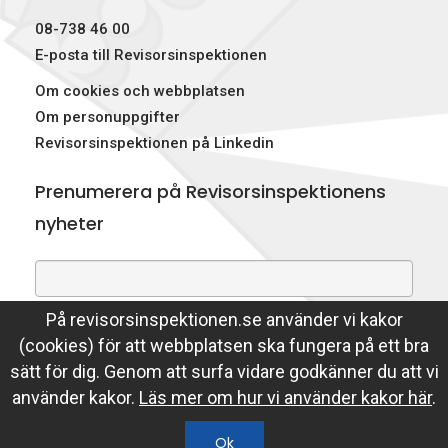
08-738 46 00
E-posta till Revisorsinspektionen
Om cookies och webbplatsen
Om personuppgifter
Revisorsinspektionen på Linkedin
Prenumerera på Revisorsinspektionens
nyheter
På revisorsinspektionen.se använder vi kakor
Genom att prenumerera på nyheter godkänner du att
(cookies) för att webbplatsen ska fungera på ett bra
Revisorsinspektionen lagrar din e-postadress.
sätt för dig. Genom att surfa vidare godkänner du att vi
Läs mer
använder kakor.
Läs mer om hur vi använder kakor här
.