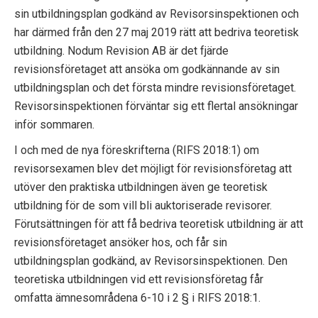
p
sin utbildningsplan godkänd av Revisorsinspektionen och
har därmed från den 27 maj 2019 rätt att bedriva teoretisk
e
utbildning. Nodum Revision AB är det fjärde
k
revisionsföretaget att ansöka om godkännande av sin
utbildningsplan och det första mindre revisionsföretaget.
t
Revisorsinspektionen förväntar sig ett flertal ansökningar
inför sommaren.
i
I och med de nya föreskrifterna (RIFS 2018:1) om
o
revisorsexamen blev det möjligt för revisionsföretag att
n
utöver den praktiska utbildningen även ge teoretisk
utbildning för de som vill bli auktoriserade revisorer.
e
Förutsättningen för att få bedriva teoretisk utbildning är att
n
revisionsföretaget ansöker hos, och får sin
utbildningsplan godkänd, av Revisorsinspektionen. Den
teoretiska utbildningen vid ett revisionsföretag får
omfatta ämnesområdena 6-10 i 2 § i RIFS 2018:1.