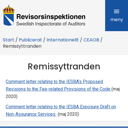
R
e
meny
v
Start
/
Publicerat
/
Internationellt
/
CEAOB
/
i
Remissyttranden
s
Remissyttranden
o
r
Comment letter relating to the IESBA’s Proposed
s
Revisions to the Fee-related Provisions of the Code
(maj
2020)
i
Comment letter relating to the IESBA Exposure Draft on
n
Non-Assurance Services
(maj 2020)
s