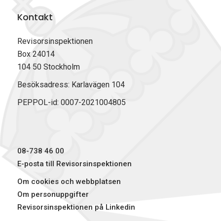
p
Kontakt
e
Revisorsinspektionen
k
Box 24014
104 50 Stockholm
t
Besöksadress: Karlavägen 104
i
PEPPOL-id: 0007-2021004805
o
n
e
08-738 46 00
E-posta till Revisorsinspektionen
n
Om cookies och webbplatsen
Om personuppgifter
Revisorsinspektionen på Linkedin