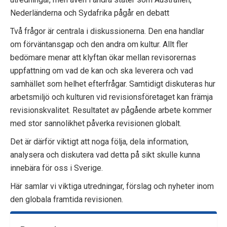
p
Nederländerna och Sydafrika pågår en debatt
e
Två frågor är centrala i diskussionerna. Den ena handlar
om förväntansgap och den andra om kultur. Allt fler
k
bedömare menar att klyftan ökar mellan revisorernas
t
uppfattning om vad de kan och ska leverera och vad
samhället som helhet efterfrågar. Samtidigt diskuteras hur
i
arbetsmiljö och kulturen vid revisionsföretaget kan främja
o
revisionskvalitet. Resultatet av pågående arbete kommer
med stor sannolikhet påverka revisionen globalt.
n
Det är därför viktigt att noga följa, dela information,
e
analysera och diskutera vad detta på sikt skulle kunna
innebära för oss i Sverige.
n
Här samlar vi viktiga utredningar, förslag och nyheter inom
den globala framtida revisionen.