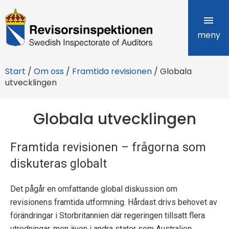
R
e
meny
v
Start
/
Om oss
/
Framtida revisionen
/
Globala
i
utvecklingen
s
Globala utvecklingen
o
r
Framtida revisionen – frågorna som
s
diskuteras globalt
i
Det pågår en omfattande global diskussion om
n
revisionens framtida utformning. Hårdast drivs behovet av
förändringar i Storbritannien där regeringen tillsatt flera
s
utredningar, men även i andra stater som Australien,