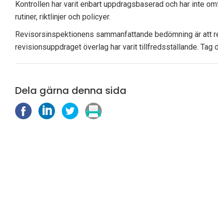
Kontrollen har varit enbart uppdragsbaserad och har inte om
rutiner, riktlinjer och policyer.
Revisorsinspektionens sammanfattande bedömning är att rev
revisionsuppdraget överlag har varit tillfredsställande. Tag 
Dela gärna denna sida
D
D
D
S
e
e
e
k
l
l
l
r
a
a
a
i
p
p
p
v
å
å
å
u
F
L
X
t
a
i
(
c
n
T
e
k
w
b
e
i