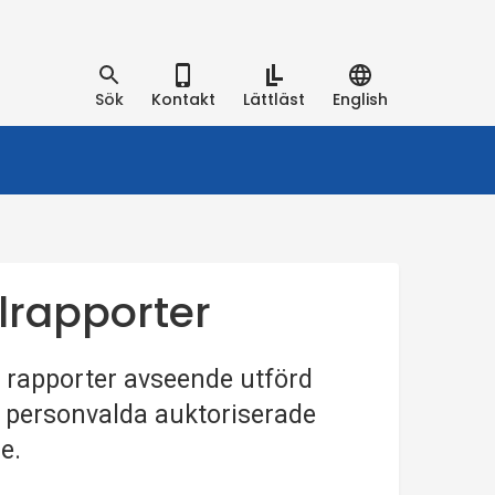
Sök
Kontakt
Lättläst
English
llrapporter
å rapporter avseende utförd
vå personvalda auktoriserade
e.