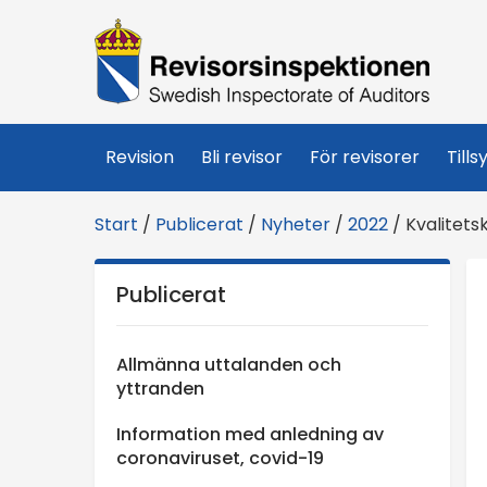
R
e
v
Revision
Bli revisor
För revisorer
Tills
i
Start
/
Publicerat
/
Nyheter
/
2022
/
Kvalitets
s
Publicerat
o
r
Allmänna uttalanden och
yttranden
s
Information med anledning av
coronaviruset, covid-19
i