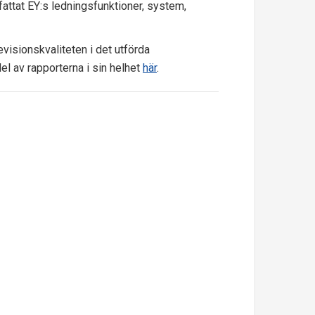
fattat EY:s ledningsfunktioner, system,
isionskvaliteten i det utförda
del av rapporterna i sin helhet
här
.