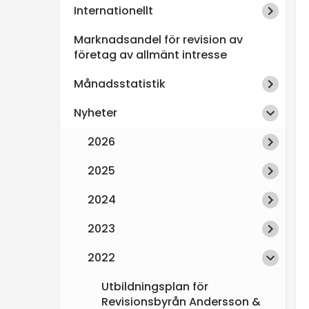
Internationellt
n
Marknadsandel för revision av
s
företag av allmänt intresse
Månadsstatistik
p
Nyheter
e
2026
k
2025
t
2024
i
2023
2022
o
Utbildningsplan för
n
Revisionsbyrån Andersson &