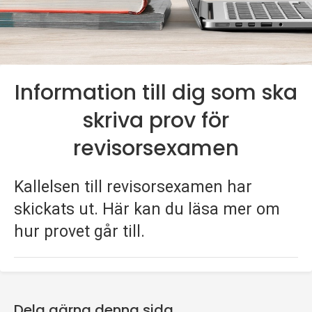
p
e
k
Information till dig som ska
t
skriva prov för
i
revisorsexamen
o
n
Kallelsen till revisorsexamen har
skickats ut. Här kan du läsa mer om
e
hur provet går till.
n
Dela gärna denna sida