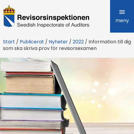
R
e
meny
v
Start
/
Publicerat
/
Nyheter
/
2022
/
Information till dig
i
som ska skriva prov för revisorsexamen
s
o
r
s
i
n
s