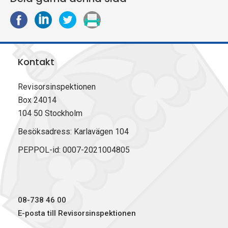
D
D
D
S
e
e
e
k
l
l
l
r
a
a
a
i
Kontakt
p
p
p
v
å
å
å
u
F
L
X
t
Revisorsinspektionen
a
i
(
Box 24014
c
n
T
104 50 Stockholm
e
k
w
b
e
i
Besöksadress: Karlavägen 104
o
d
t
PEPPOL-id: 0007-2021004805
o
I
t
k
n
e
r
)
08-738 46 00
E-posta till Revisorsinspektionen