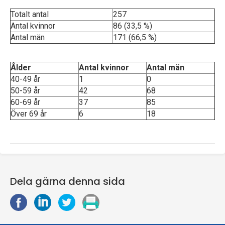
Totalt antal
257
Antal kvinnor
86 (33,5 %)
Antal män
171 (66,5 %)
Ålder
Antal kvinnor
Antal män
40-49 år
1
0
50-59 år
42
68
60-69 år
37
85
Över 69 år
6
18
Dela gärna denna sida
D
D
D
S
e
e
e
k
l
l
l
r