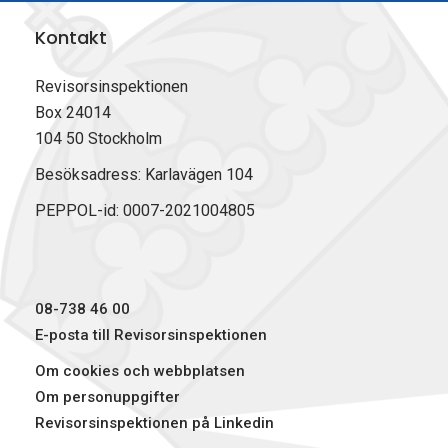
a
a
a
i
Kontakt
p
p
p
v
å
å
å
u
F
L
X
t
Revisorsinspektionen
a
i
(
Box 24014
c
n
T
104 50 Stockholm
e
k
w
b
e
i
Besöksadress: Karlavägen 104
o
d
t
PEPPOL-id: 0007-2021004805
o
I
t
k
n
e
r
)
08-738 46 00
E-posta till Revisorsinspektionen
Om cookies och webbplatsen
Om personuppgifter
Revisorsinspektionen på Linkedin