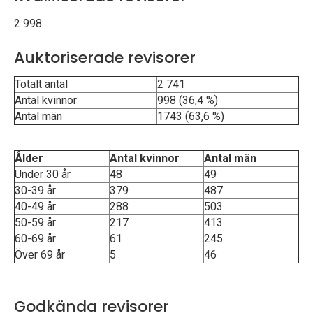
p
2 998
e
Auktoriserade revisorer
k
Totalt antal
2 741
t
Antal kvinnor
998 (36,4 %)
Antal män
1743 (63,6 %)
i
o
Ålder
Antal kvinnor
Antal män
Under 30 år
48
49
n
30-39 år
379
487
40-49 år
288
503
e
50-59 år
217
413
n
60-69 år
61
245
Över 69 år
5
46
Godkända revisorer