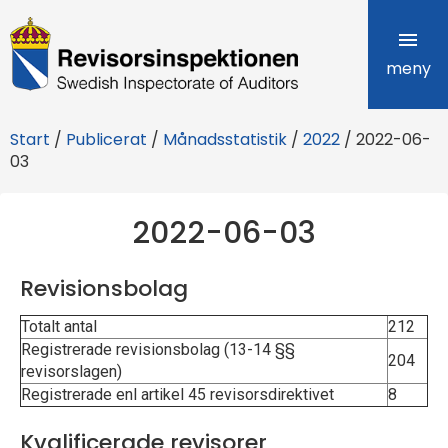
R
e
meny
v
Start
/
Publicerat
/
Månadsstatistik
/
2022
/
2022-06-
i
03
s
2022-06-03
o
r
Revisionsbolag
s
Totalt antal
212
i
Registrerade revisionsbolag (13-14 §§
204
revisorslagen)
n
Registrerade enl artikel 45 revisorsdirektivet
8
s
Kvalificerade revisorer