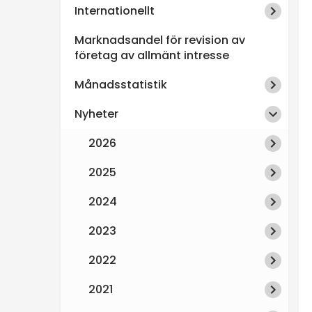
Internationellt
n
Marknadsandel för revision av
s
företag av allmänt intresse
Månadsstatistik
p
Nyheter
e
2026
k
2025
t
2024
i
2023
2022
o
2021
n