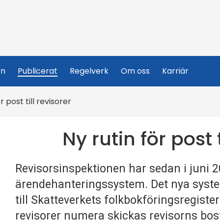
yn
Publicerat
Regelverk
Om oss
Karriär
r post till revisorer
Ny rutin för post t
Revisorsinspektionen har sedan i juni 
ärendehanteringssystem. Det nya syste
till Skatteverkets folkbokföringsregister v
revisorer numera skickas revisorns bo