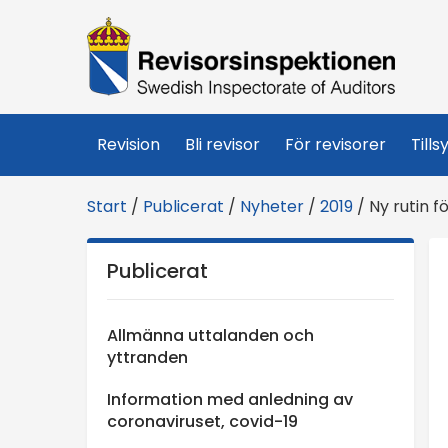
R
e
v
Revision
Bli revisor
För revisorer
Tills
i
Start
/
Publicerat
/
Nyheter
/
2019
/
Ny rutin fö
s
Publicerat
o
r
Allmänna uttalanden och
yttranden
s
Information med anledning av
coronaviruset, covid-19
i