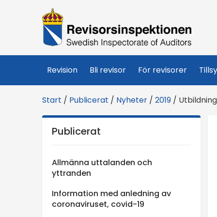
R
e
v
Revision
Bli revisor
För revisorer
Tills
i
Start
/
Publicerat
/
Nyheter
/
2019
/
Utbildnin
s
Publicerat
o
r
Allmänna uttalanden och
yttranden
s
Information med anledning av
coronaviruset, covid-19
i