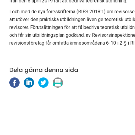
från den 5 april 2019 rätt att bedriva teoretisk utbildning.
I och med de nya föreskrifterna (RIFS 2018:1) om revisorse
att utöver den praktiska utbildningen även ge teoretisk utbil
revisorer. Förutsättningen för att få bedriva teoretisk utbild
och får sin utbildningsplan godkänd, av Revisorsinspektionen
revisionsföretag får omfatta ämnesområdena 6-10 i 2 § i R
Dela gärna denna sida
D
D
D
S
e
e
e
k
l
l
l
r
a
a
a
i
p
p
p
v
å
å
å
u
F
L
X
t
a
i
(
c
n
T