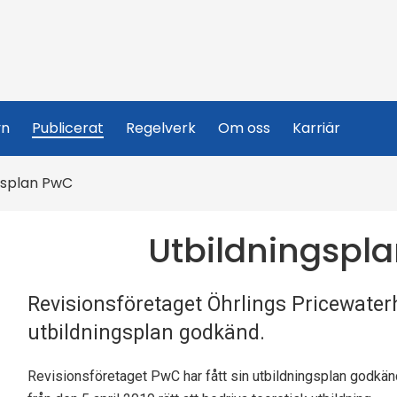
yn
Publicerat
Regelverk
Om oss
Karriär
gsplan PwC
Utbildningspla
Revisionsföretaget Öhrlings Pricewater
utbildningsplan godkänd.
Revisionsföretaget PwC har fått sin utbildningsplan godkä