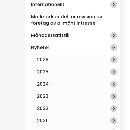
Internationellt
n
Marknadsandel för revision av
s
företag av allmänt intresse
Månadsstatistik
p
Nyheter
e
2026
k
2025
t
2024
i
2023
2022
o
2021
n