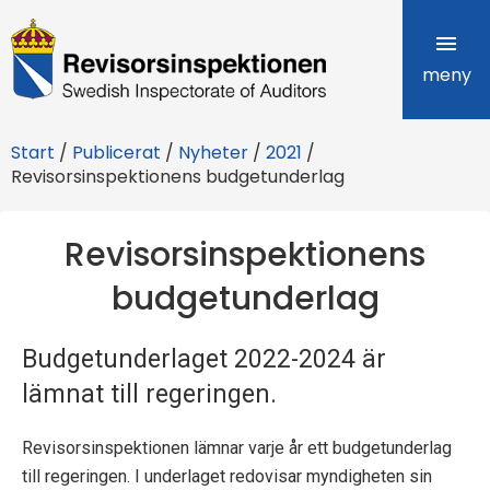
R
e
meny
v
Start
/
Publicerat
/
Nyheter
/
2021
/
i
Revisorsinspektionens budgetunderlag
s
Revisorsinspektionens
o
budgetunderlag
r
s
Budgetunderlaget 2022-2024 är
i
lämnat till regeringen.
n
Revisorsinspektionen lämnar varje år ett budgetunderlag
s
till regeringen. I underlaget redovisar myndigheten sin