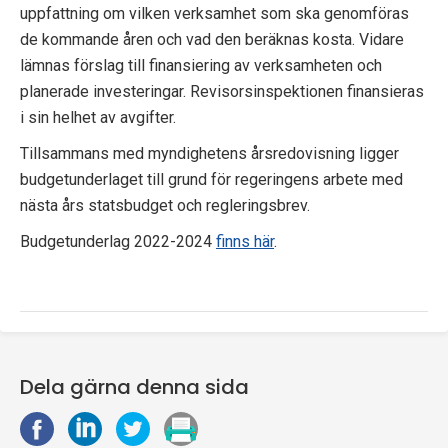
uppfattning om vilken verksamhet som ska genomföras
p
de kommande åren och vad den beräknas kosta. Vidare
e
lämnas förslag till finansiering av verksamheten och
planerade investeringar. Revisorsinspektionen finansieras
k
i sin helhet av avgifter.
t
Tillsammans med myndighetens årsredovisning ligger
i
budgetunderlaget till grund för regeringens arbete med
nästa års statsbudget och regleringsbrev.
o
Budgetunderlag 2022-2024
finns här
.
n
e
n
Dela gärna denna sida
D
D
D
S
e
e
e
k