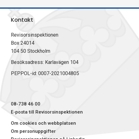
l
l
l
r
a
a
a
i
Kontakt
p
p
p
v
å
å
å
u
F
L
X
t
Revisorsinspektionen
a
i
(
Box 24014
c
n
T
104 50 Stockholm
e
k
w
b
e
i
Besöksadress: Karlavägen 104
o
d
t
PEPPOL-id: 0007-2021004805
o
I
t
k
n
e
r
)
08-738 46 00
E-posta till Revisorsinspektionen
Om cookies och webbplatsen
Om personuppgifter