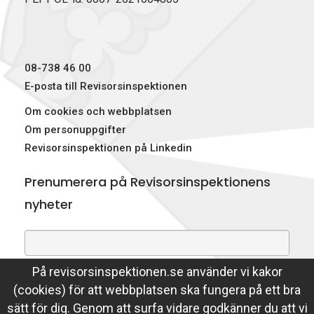
k
n
e
r
)
08-738 46 00
E-posta till Revisorsinspektionen
Om cookies och webbplatsen
Om personuppgifter
Revisorsinspektionen på Linkedin
Prenumerera på Revisorsinspektionens
nyheter
På revisorsinspektionen.se använder vi kakor
Genom att prenumerera på nyheter godkänner du att
(cookies) för att webbplatsen ska fungera på ett bra
Revisorsinspektionen lagrar din e-postadress.
sätt för dig. Genom att surfa vidare godkänner du att vi
Läs mer