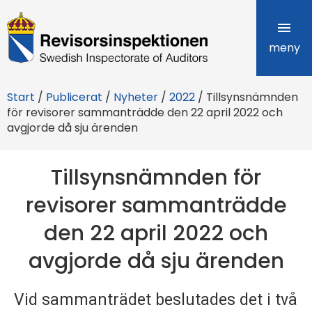
R
e
meny
v
Start
/
Publicerat
/
Nyheter
/
2022
/
Tillsynsnämnden
i
för revisorer sammanträdde den 22 april 2022 och
avgjorde då sju ärenden
s
o
Tillsynsnämnden för
r
revisorer sammanträdde
s
den 22 april 2022 och
i
avgjorde då sju ärenden
n
s
Vid sammanträdet beslutades det i två