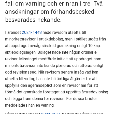
fall om varning och erinran i tre. Två
p
ansökningar om förhandsbesked
e
besvarades nekande.
k
I ärendet
2021-1448
hade revisorn utsetts till
t
minoritetsrevisor i ett aktiebolag, men i stället utgått från
i
att uppdraget avsåg särskild granskning enligt 10 kap.
aktiebolagslagen. Bolaget hade inte någon ordinarie
o
revisor. Misstaget medförde initialt att uppdraget som
n
minoritetsrevisor inte kunde planeras och utföras enligt
god revisionssed. När revisorn senare insåg vad han
e
utsetts till vidtog han inte tillräckliga åtgärder för att
uppfylla den agerandeplikt som en revisor har för att
n
förmå det granskade företaget att upprätta årsredovisning
och lägga fram denna för revision. För dessa brister
meddelades han en varning.