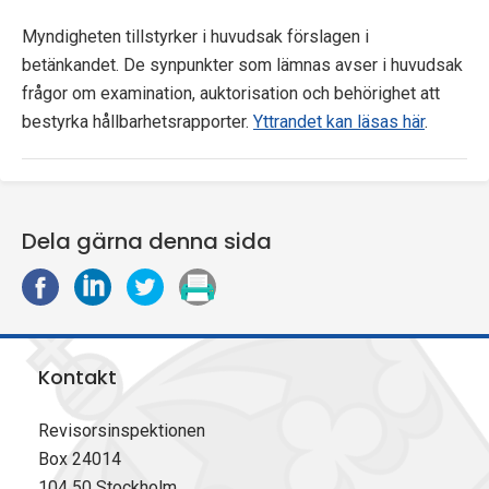
p
Myndigheten tillstyrker i huvudsak förslagen i
e
betänkandet. De synpunkter som lämnas avser i huvudsak
frågor om examination, auktorisation och behörighet att
k
bestyrka hållbarhetsrapporter.
Yttrandet kan läsas här
.
t
i
Dela gärna denna sida
o
D
D
D
S
n
e
e
e
k
e
l
l
l
r
a
a
a
i
n
Kontakt
p
p
p
v
å
å
å
u
F
L
X
t
Revisorsinspektionen
a
i
(
Box 24014
c
n
T
104 50 Stockholm