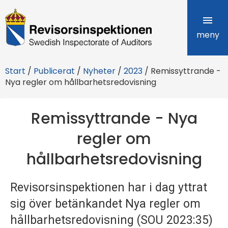
R
e
meny
v
Start
/
Publicerat
/
Nyheter
/
2023
/
Remissyttrande -
i
Nya regler om hållbarhetsredovisning
s
Remissyttrande - Nya
o
regler om
r
hållbarhetsredovisning
s
i
Revisorsinspektionen har i dag yttrat
n
sig över betänkandet Nya regler om
s
hållbarhetsredovisning (SOU 2023:35)