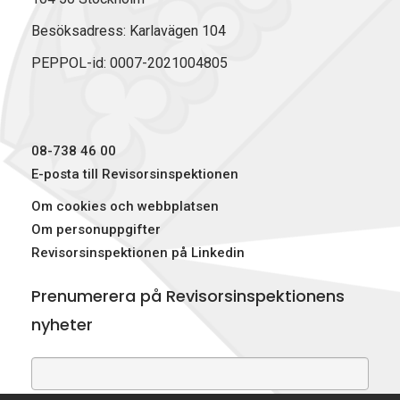
e
k
w
b
e
i
Besöksadress: Karlavägen 104
o
d
t
PEPPOL-id: 0007-2021004805
o
I
t
k
n
e
r
)
08-738 46 00
E-posta till Revisorsinspektionen
Om cookies och webbplatsen
Om personuppgifter
Revisorsinspektionen på Linkedin
Prenumerera på Revisorsinspektionens
nyheter