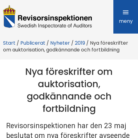
R
e
meny
v
Start
/
Publicerat
/
Nyheter
/
2019
/
Nya föreskrifter
i
om auktorisation, godkännande och fortbildning
s
Nya föreskrifter om
o
auktorisation,
r
godkännande och
s
fortbildning
i
n
Revisorsinspektionen har den 23 maj
s
beslutat om nya föreskrifter avseende