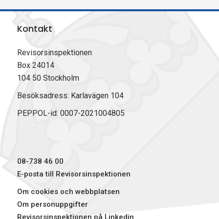
l
l
l
r
a
a
a
i
Kontakt
p
p
p
v
å
å
å
u
F
L
X
t
Revisorsinspektionen
a
i
(
Box 24014
c
n
T
104 50 Stockholm
e
k
w
b
e
i
Besöksadress: Karlavägen 104
o
d
t
PEPPOL-id: 0007-2021004805
o
I
t
k
n
e
r
)
08-738 46 00
E-posta till Revisorsinspektionen
Om cookies och webbplatsen
Om personuppgifter
Revisorsinspektionen på Linkedin