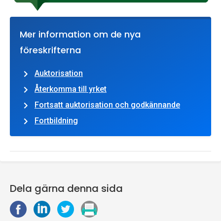
Mer information om de nya
föreskrifterna
Auktorisation
Återkomma till yrket
Fortsatt auktorisation och godkännande
Fortbildning
Dela gärna denna sida
D
D
D
S
e
e
e
k