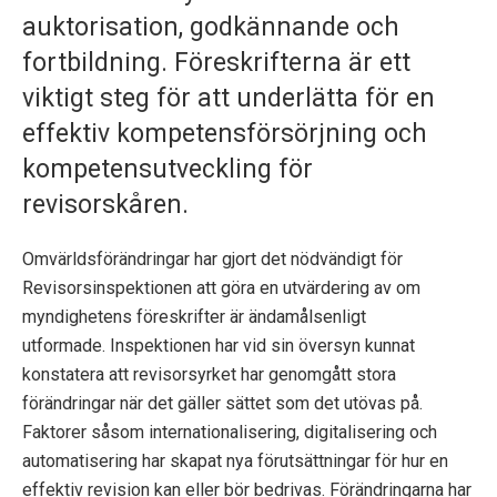
p
auktorisation, godkännande och
fortbildning. Föreskrifterna är ett
e
viktigt steg för att underlätta för en
k
effektiv kompetensförsörjning och
t
kompetensutveckling för
i
revisorskåren.
o
Omvärldsförändringar har gjort det nödvändigt för
n
Revisorsinspektionen att göra en utvärdering av om
myndighetens föreskrifter är ändamålsenligt
e
utformade. Inspektionen har vid sin översyn kunnat
n
konstatera att revisorsyrket har genomgått stora
förändringar när det gäller sättet som det utövas på.
Faktorer såsom internationalisering, digitalisering och
automatisering har skapat nya förutsättningar för hur en
effektiv revision kan eller bör bedrivas. Förändringarna har