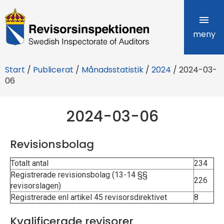
R
e
meny
v
Start
/
Publicerat
/
Månadsstatistik
/
2024
/
2024-03-
i
06
s
2024-03-06
o
r
Revisionsbolag
s
Totalt antal
234
i
Registrerade revisionsbolag (13-14 §§
226
revisorslagen)
n
Registrerade enl artikel 45 revisorsdirektivet
8
s
Kvalificerade revisorer