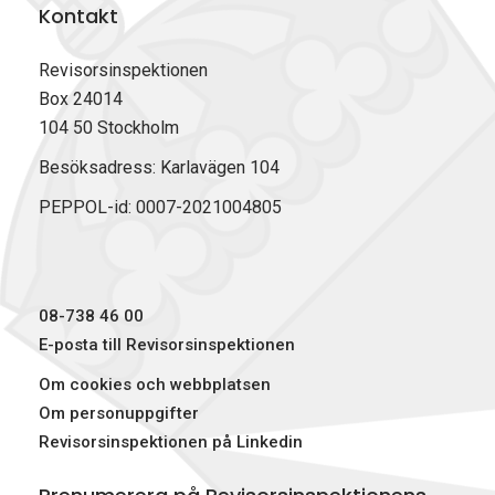
Kontakt
p
p
p
v
å
å
å
u
F
L
X
t
Revisorsinspektionen
a
i
(
Box 24014
c
n
T
104 50 Stockholm
e
k
w
b
e
i
Besöksadress: Karlavägen 104
o
d
t
PEPPOL-id: 0007-2021004805
o
I
t
k
n
e
r
)
08-738 46 00
E-posta till Revisorsinspektionen
Om cookies och webbplatsen
Om personuppgifter
Revisorsinspektionen på Linkedin