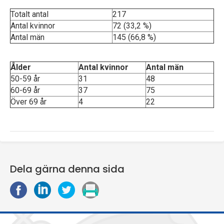
Totalt antal
217
Antal kvinnor
72 (33,2 %)
Antal män
145 (66,8 %)
Ålder
Antal kvinnor
Antal män
50-59 år
31
48
60-69 år
37
75
Över 69 år
4
22
Dela gärna denna sida
D
D
D
S
e
e
e
k
l
l
l
r
a
a
a
i