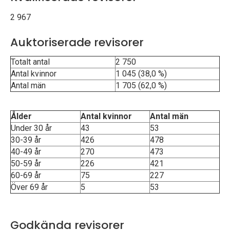
p
2 967
e
Auktoriserade revisorer
k
Totalt antal
2 750
t
Antal kvinnor
1 045 (38,0 %)
Antal män
1 705 (62,0 %)
i
o
Ålder
Antal kvinnor
Antal män
Under 30 år
43
53
n
30-39 år
426
478
40-49 år
270
473
e
50-59 år
226
421
n
60-69 år
75
227
Över 69 år
5
53
Godkända revisorer