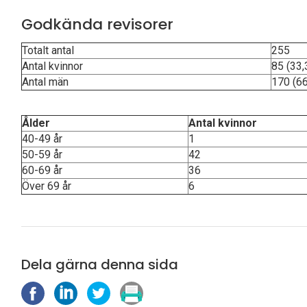
Godkända revisorer
Totalt antal
255
Antal kvinnor
85 (33,
Antal män
170 (66
Ålder
Antal kvinnor
40-49 år
1
50-59 år
42
60-69 år
36
Över 69 år
6
Dela gärna denna sida
D
D
D
S
e
e
e
k