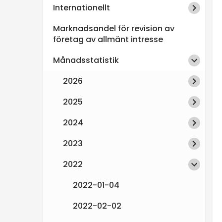
Internationellt
n
Marknadsandel för revision av
s
företag av allmänt intresse
Månadsstatistik
p
2026
e
2025
k
2024
t
2023
i
2022
2022-01-04
o
2022-02-02
n