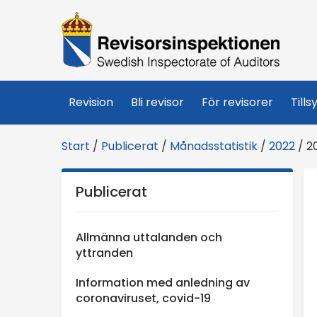
R
e
v
Revision
Bli revisor
För revisorer
Tills
i
Start
/
Publicerat
/
Månadsstatistik
/
2022
/
2
s
Publicerat
o
r
Allmänna uttalanden och
yttranden
s
Information med anledning av
coronaviruset, covid-19
i