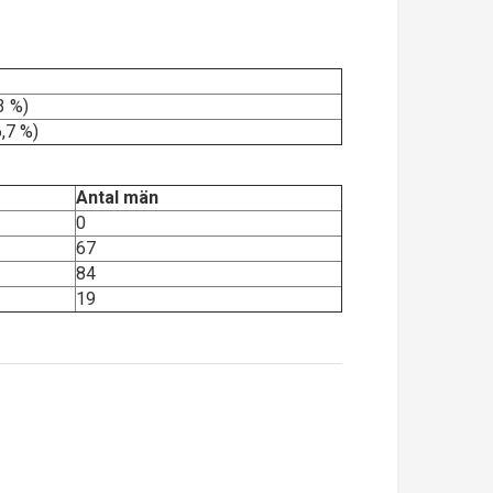
3 %)
,7 %)
Antal män
0
67
84
19