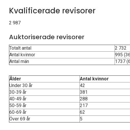
Kvalificerade revisorer
2 987
Auktoriserade revisorer
Totalt antal
2 732
Antal kvinnor
995 (36
Antal män
1737 (6
Ålder
Antal kvinnor
Under 30 år
42
30-39 år
381
40-49 år
288
50-59 år
217
60-69 år
62
Över 69 år
5