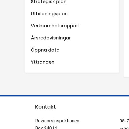
Strategisk plan
Utbildningsplan
Verksamhetsrapport
Årsredovisningar
Öppna data
Yttranden
Kontakt
Revisorsinspektionen
08-7
Box 24014
E-pos