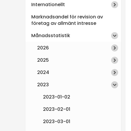
Internationellt
n
Marknadsandel för revision av
s
företag av allmänt intresse
Månadsstatistik
p
2026
e
2025
k
2024
t
2023
i
2023-01-02
2023-02-01
o
2023-03-01
n