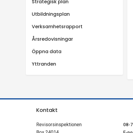
Strategisk plan
Utbildningsplan
Verksamhetsrapport
Årsredovisningar
Öppna data
Yttranden
Kontakt
Revisorsinspektionen
08-7
Box 24014
E-pos