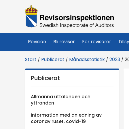
R
e
v
Revision
Bli revisor
För revisorer
Tills
i
Start
/
Publicerat
/
Månadsstatistik
/
2023
/
2
s
Publicerat
o
r
Allmänna uttalanden och
yttranden
s
Information med anledning av
coronaviruset, covid-19
i