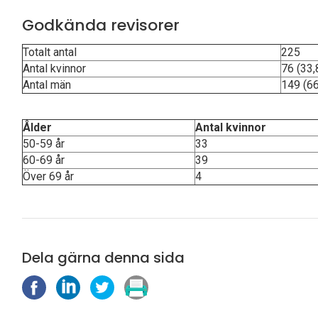
Godkända revisorer
Totalt antal
225
Antal kvinnor
76 (33,
Antal män
149 (66
Ålder
Antal kvinnor
50-59 år
33
60-69 år
39
Över 69 år
4
Dela gärna denna sida
D
D
D
S
e
e
e
k
l
l
l
r