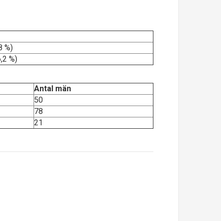
8 %)
,2 %)
Antal män
50
78
21