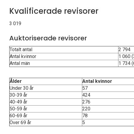
Kvalificerade revisorer
3 019
Auktoriserade revisorer
Totalt antal
2 794
Antal kvinnor
1 060 (
Antal män
1 734 (
Ålder
Antal kvinnor
Under 30 år
57
30-39 år
424
40-49 år
276
50-59 år
220
60-69 år
78
Över 69 år
5