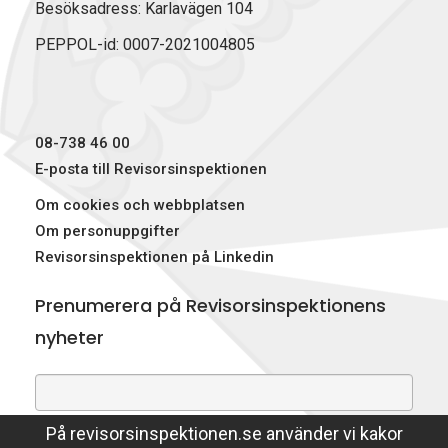
b
e
i
Besöksadress: Karlavägen 104
o
d
t
PEPPOL-id: 0007-2021004805
o
I
t
k
n
e
r
)
08-738 46 00
E-posta till Revisorsinspektionen
Om cookies och webbplatsen
Om personuppgifter
Revisorsinspektionen på Linkedin
Prenumerera på Revisorsinspektionens
nyheter
På revisorsinspektionen.se använder vi kakor
Genom att prenumerera på nyheter godkänner du att