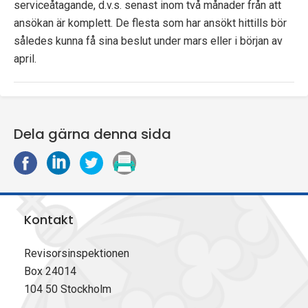
serviceåtagande, d.v.s. senast inom två månader från att
p
ansökan är komplett. De flesta som har ansökt hittills bör
e
således kunna få sina beslut under mars eller i början av
april.
k
t
i
Dela gärna denna sida
o
D
D
D
S
e
e
e
k
n
l
l
l
r
a
a
a
i
e
Kontakt
p
p
p
v
n
å
å
å
u
F
L
X
t
Revisorsinspektionen
a
i
(
Box 24014
c
n
T
104 50 Stockholm
e
k
w