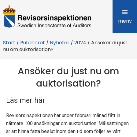
R
e
meny
v
Start
/
Publicerat
/
Nyheter
/
2024
/
Ansöker du just
i
nu om auktorisation?
s
Ansöker du just nu om
o
auktorisation?
r
s
Läs mer här
i
Revisorsinspektionen har under februari månad fått in
n
närmare 100 ansökningar om auktorisation. Målsättningen
s
är att hinna fatta beslut inom den tid som följer av vårt