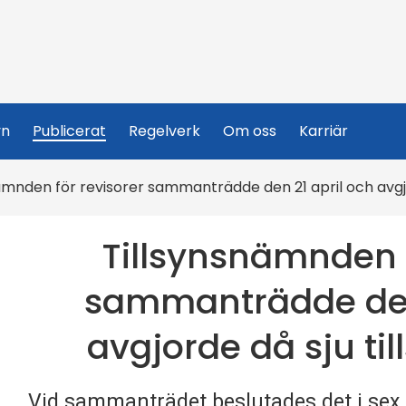
yn
Publicerat
Regelverk
Om oss
Karriär
ämnden för revisorer sammanträdde den 21 april och avgjo
Tillsynsnämnden f
sammanträdde den 
avgjorde då sju ti
Vid sammanträdet beslutades det i sex f