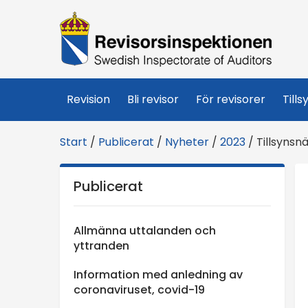
R
e
v
Revision
Bli revisor
För revisorer
Tills
i
Start
/
Publicerat
/
Nyheter
/
2023
/
Tillsynsn
s
Publicerat
o
r
Allmänna uttalanden och
yttranden
s
Information med anledning av
coronaviruset, covid-19
i