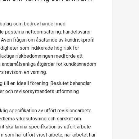
t bolag som bedrev handel med
de posterna nettoomsättning, handelsvaror
Även frågan om åsättande av kundriskprofil
ndigheter som indikerade hög risk för
elaktiga riskbedömningen medförde att
a och ändamålsenliga åtgärder för kundkännedom
s revisorn en varning.
 till en ideell förening. Beslutet behandlar
er och revisorsyttrandets utformning.
klig specifikation av utfört revisionsarbete.
edlems yrkesutövning och särskilt om
nt ska lämna specifikation av utfört arbete
som har utfört visst arbete, när arbetet har