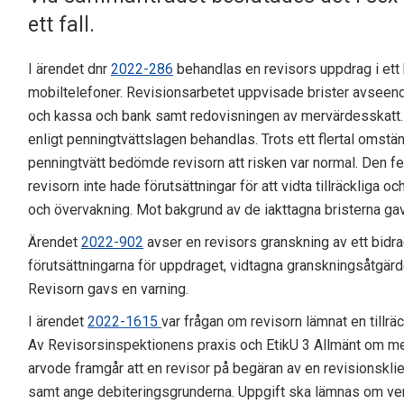
ett fall.
I ärendet dnr
2022-286
behandlas en revisors uppdrag i et
mobiltelefoner. Revisionsarbetet uppvisade brister avseen
och kassa och bank samt redovisningen av mervärdesskatt. 
enligt penningtvättslagen behandlas. Trots ett flertal omstä
penningtvätt bedömde revisorn att risken var normal. Den f
revisorn inte hade förutsättningar för att vidta tillräcklig
och övervakning. Mot bakgrund av de iakttagna bristerna gav
Ärendet
2022-902
avser en revisors granskning av ett bidrag
förutsättningarna för uppdraget, vidtagna granskningsåtgärd
Revisorn gavs en varning.
I ärendet
2022-1615
var frågan om revisorn lämnat en tillräc
Av Revisorsinspektionens praxis och EtikU 3 Allmänt om m
arvode framgår att en revisor på begäran av en revisionsklie
samt ange debiteringsgrunderna. Uppgift ska lämnas om vem 