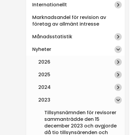
Internationellt
n
Marknadsandel för revision av
s
företag av allmänt intresse
Månadsstatistik
p
Nyheter
e
2026
k
2025
t
2024
i
2023
Tillsynsnämnden för revisorer
o
sammanträdde den 15
december 2023 och avgjorde
n
då tio tillsynsärenden och