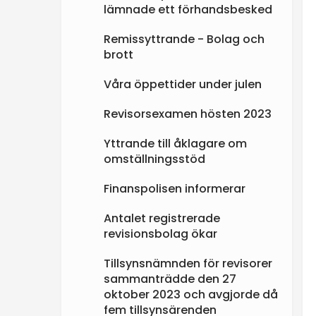
lämnade ett förhandsbesked
e
Remissyttrande - Bolag och
brott
n
Våra öppettider under julen
Revisorsexamen hösten 2023
Yttrande till åklagare om
omställningsstöd
Finanspolisen informerar
Antalet registrerade
revisionsbolag ökar
Tillsynsnämnden för revisorer
sammanträdde den 27
oktober 2023 och avgjorde då
fem tillsynsärenden