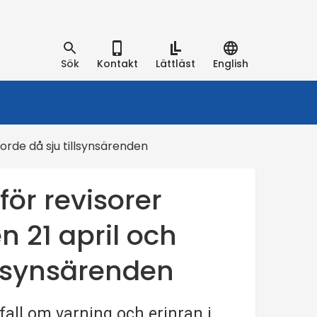
Sök
Kontakt
Lättläst
English
rde då sju tillsynsärenden
ör revisorer
21 april och
llsynsärenden
all om varning och erinran i