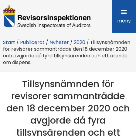
R
e
meny
v
Start
/
Publicerat
/
Nyheter
/
2020
/
Tillsynsnämnden
i
för revisorer sammanträdde den 18 december 2020
och avgjorde då fyra tillsynsärenden och ett ärende
s
om dispens.
o
r
Tillsynsnämnden för
s
revisorer sammanträdde
i
den 18 december 2020 och
n
avgjorde då fyra
s
tillsynsärenden och ett