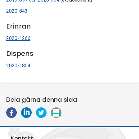
2020-843
Erinran
2020-1266
Dispens
2020-1804
Dela gärna denna sida
D
D
D
S
e
e
e
k
l
l
l
r
a
a
a
i
Kontakt
p
p
p
v