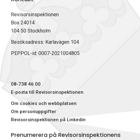
å
å
å
u
F
L
X
t
Revisorsinspektionen
a
i
(
Box 24014
c
n
T
104 50 Stockholm
e
k
w
b
e
i
Besöksadress: Karlavägen 104
o
d
t
PEPPOL-id: 0007-2021004805
o
I
t
k
n
e
r
)
08-738 46 00
E-posta till Revisorsinspektionen
Om cookies och webbplatsen
Om personuppgifter
Revisorsinspektionen på Linkedin
Prenumerera på Revisorsinspektionens