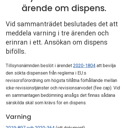
p
ärende om dispens.
e
Vid sammanträdet beslutades det att
k
meddela varning i tre ärenden och
t
erinran i ett. Ansökan om dispens
bifölls.
i
o
Tillsynsnämnden beslöt i ärendet
2020-1804
att bevilja
den sökta dispensen från reglerna i EU:s
n
revisorsförordning om högsta tillåtna förhållande mellan
e
icke-revisionstjänster och revisionsarvodet (fee cap). Vid
en sammantagen bedömning ansågs det finnas sådana
n
särskilda skäl som krävs för en dispens.
Varning
2019-897 och 2020-364
(ett dokument)