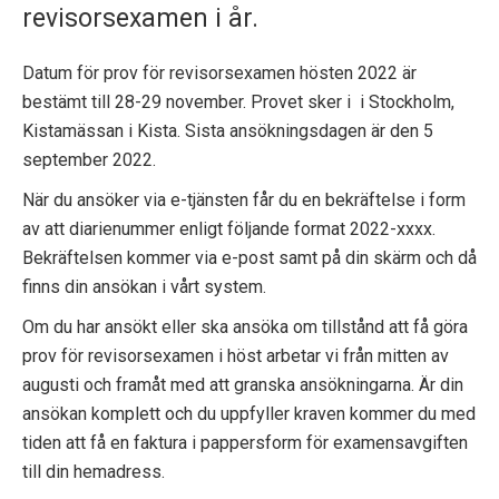
revisorsexamen i år.
p
e
Datum för prov för revisorsexamen hösten 2022 är
bestämt till 28-29 november. Provet sker i i Stockholm,
k
Kistamässan i Kista. Sista ansökningsdagen är den 5
t
september 2022.
i
När du ansöker via e-tjänsten får du en bekräftelse i form
av att diarienummer enligt följande format 2022-xxxx.
o
Bekräftelsen kommer via e-post samt på din skärm och då
n
finns din ansökan i vårt system.
Om du har ansökt eller ska ansöka om tillstånd att få göra
e
prov för revisorsexamen i höst arbetar vi från mitten av
n
augusti och framåt med att granska ansökningarna. Är din
ansökan komplett och du uppfyller kraven kommer du med
tiden att få en faktura i pappersform för examensavgiften
till din hemadress.