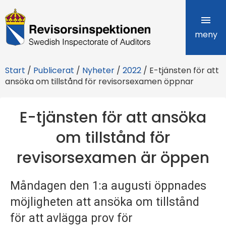
R
e
meny
v
Start
/
Publicerat
/
Nyheter
/
2022
/
E-tjänsten för att
i
ansöka om tillstånd för revisorsexamen öppnar
s
E-tjänsten för att ansöka
o
om tillstånd för
r
revisorsexamen är öppen
s
i
Måndagen den 1:a augusti öppnades
n
möjligheten att ansöka om tillstånd
s
för att avlägga prov för