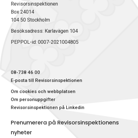
F
L
X
t
Revisorsinspektionen
a
i
(
Box 24014
c
n
T
104 50 Stockholm
e
k
w
b
e
i
Besöksadress: Karlavägen 104
o
d
t
PEPPOL-id: 0007-2021004805
o
I
t
k
n
e
r
)
08-738 46 00
E-posta till Revisorsinspektionen
Om cookies och webbplatsen
Om personuppgifter
Revisorsinspektionen på Linkedin
Prenumerera på Revisorsinspektionens
nyheter