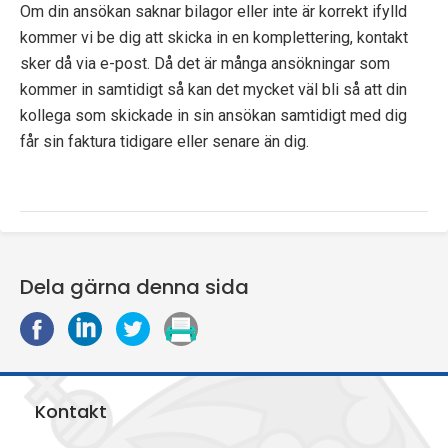
Om din ansökan saknar bilagor eller inte är korrekt ifylld
kommer vi be dig att skicka in en komplettering, kontakt
sker då via e-post. Då det är många ansökningar som
kommer in samtidigt så kan det mycket väl bli så att din
kollega som skickade in sin ansökan samtidigt med dig
får sin faktura tidigare eller senare än dig.
Dela gärna denna sida
D
D
D
S
e
e
e
k
l
l
l
r
a
a
a
i
Kontakt
p
p
p
v
å
å
å
u