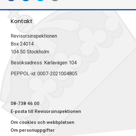
e
e
e
k
l
l
l
r
a
a
a
i
Kontakt
p
p
p
v
å
å
å
u
F
L
X
t
Revisorsinspektionen
a
i
(
Box 24014
c
n
T
104 50 Stockholm
e
k
w
b
e
i
Besöksadress: Karlavägen 104
o
d
t
PEPPOL-id: 0007-2021004805
o
I
t
k
n
e
r
)
08-738 46 00
E-posta till Revisorsinspektionen
Om cookies och webbplatsen
Om personuppgifter