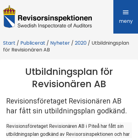
R
e
meny
v
Start
/
Publicerat
/
Nyheter
/
2020
/
Utbildningsplan
i
för Revisionären AB
s
Utbildningsplan för
o
Revisionären AB
r
s
Revisionsföretaget Revisionären AB
i
har fått sin utbildningsplan godkänd.
n
Revisionsföretaget Revisionären AB i Piteå har fått sin
s
utbildningsplan godkänd av Revisorsinspektionen och har