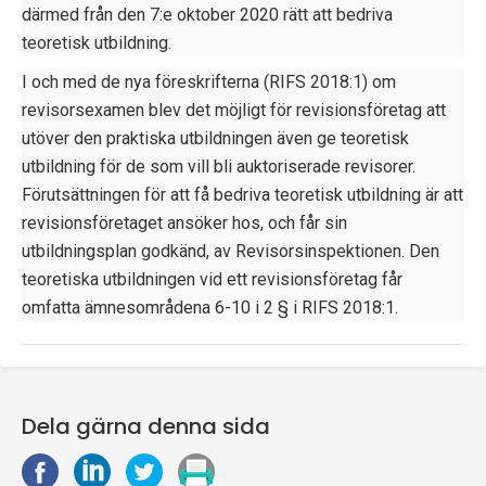
därmed från den 7:e oktober 2020 rätt att bedriva
p
teoretisk utbildning.
e
I och med de nya föreskrifterna (RIFS 2018:1) om
k
revisorsexamen blev det möjligt för revisionsföretag att
utöver den praktiska utbildningen även ge teoretisk
t
utbildning för de som vill bli auktoriserade revisorer.
i
Förutsättningen för att få bedriva teoretisk utbildning är att
revisionsföretaget ansöker hos, och får sin
o
utbildningsplan godkänd, av Revisorsinspektionen. Den
n
teoretiska utbildningen vid ett revisionsföretag får
omfatta ämnesområdena 6-10 i 2 § i RIFS 2018:1.
e
n
Dela gärna denna sida
D
D
D
S