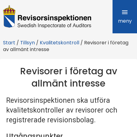
R
e
meny
v
Start
/
Tillsyn
/
Kvalitetskontroll
/
Revisorer i företag
i
av allmänt intresse
s
Revisorer i företag av
o
allmänt intresse
r
s
Revisorsinspektionen ska utföra
i
kvalitetskontroller av revisorer och
n
registrerade revisionsbolag.
s
Utgångspunkter