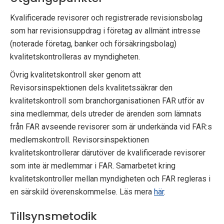
p
Kvalificerade revisorer och registrerade revisionsbolag
e
som har revisionsuppdrag i företag av allmänt intresse
(noterade företag, banker och försäkringsbolag)
k
kvalitetskontrolleras av myndigheten.
t
Övrig kvalitetskontroll sker genom att
Revisorsinspektionen dels kvalitetssäkrar den
i
kvalitetskontroll som branchorganisationen FAR utför av
o
sina medlemmar, dels utreder de ärenden som lämnats
från FAR avseende revisorer som är underkända vid FAR:s
n
medlemskontroll. Revisorsinspektionen
e
kvalitetskontrollerar därutöver de kvalificerade revisorer
som inte är medlemmar i FAR. Samarbetet kring
n
kvalitetskontroller mellan myndigheten och FAR regleras i
en särskild överenskommelse. Läs mera
här
.
Tillsynsmetodik