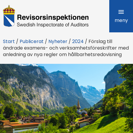
R
e
meny
v
Start
/
Publicerat
/
Nyheter
/
2024
/
Förslag till
i
ändrade examens- och verksamhetsföreskrifter med
anledning av nya regler om hållbarhetsredovisning
s
o
r
s
i
n
s