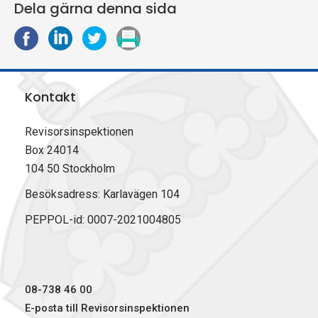
Dela gärna denna sida
D
D
D
S
e
e
e
k
l
l
l
r
a
a
a
i
Kontakt
p
p
p
v
å
å
å
u
F
L
X
t
Revisorsinspektionen
a
i
(
Box 24014
c
n
T
104 50 Stockholm
e
k
w
b
e
i
Besöksadress: Karlavägen 104
o
d
t
PEPPOL-id: 0007-2021004805
o
I
t
k
n
e
r
)
08-738 46 00
E-posta till Revisorsinspektionen