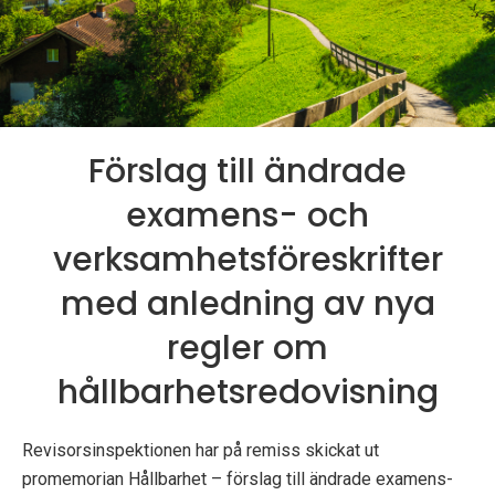
p
e
k
t
Förslag till ändrade
i
examens- och
o
verksamhetsföreskrifter
n
med anledning av nya
e
regler om
n
hållbarhetsredovisning
Revisorsinspektionen har på remiss skickat ut
promemorian Hållbarhet – förslag till ändrade examens-