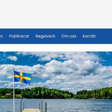
yn
Publicerat
Regelverk
Om oss
Karriär