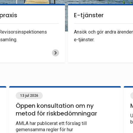
praxis
E-tjänster
 Revisorsinspektionens
Ansök och gör andra ärende
samling.
e-tjänster.
13 jul 2026
Öppen konsultation om ny
metod för riskbedömningar
U
b
AMLA har publicerat ett förslag till
gemensamma regler för hur