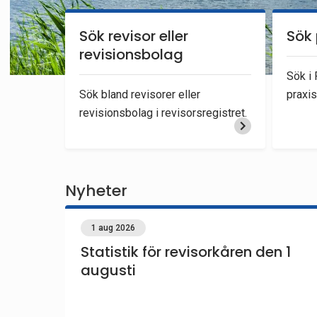
n
Sök revisor eller
Sök 
revisionsbolag
s
Sök i
p
Sök bland revisorer eller
praxis
revisionsbolag i revisorsregistret.
e
k
Nyheter
t
1 aug 2026
i
Statistik för revisorkåren den 1
o
augusti
n