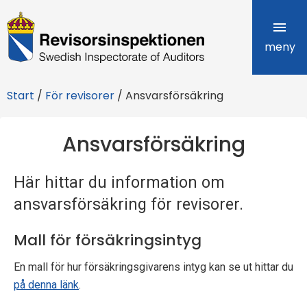
R
e
meny
v
Start
/
För revisorer
/
Ansvarsförsäkring
i
s
Ansvarsförsäkring
o
Här hittar du information om
r
ansvarsförsäkring för revisorer.
s
Mall för försäkringsintyg
i
n
En mall för hur försäkringsgivarens intyg kan se ut hittar du
på denna länk
.
s