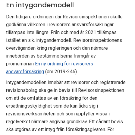
En intygandemodell
p
Den tidigare ordningen där Revisorsinspektionen skulle
e
godkänna villkoren i revisorers ansvarsförsäkringar
k
tillämpas inte längre. Från och med år 2021 tillämpas
istället en s.k. intygandemodell. Revisorsinspektionens
t
överväganden kring regleringen och den närmare
i
innebörden av bestämmelserna framgår av
promemorian
En ny ordning för revisorers
o
ansvarsförsäkring
(dnr 2019-246).
n
Intygandemodellen innebär att revisorer och registrerade
e
revisionsbolag ska ge in bevis till Revisorsinspektionen
om att de omfattas av en försäkring för den
n
ersättningsskyldighet som de kan ådra sig i
revisionsverksamheten och som uppfyller vissa i
regelverket närmare angivna grundkrav. Ett sådant bevis
ska utgöras av ett intyg från försäkringsgivaren. För