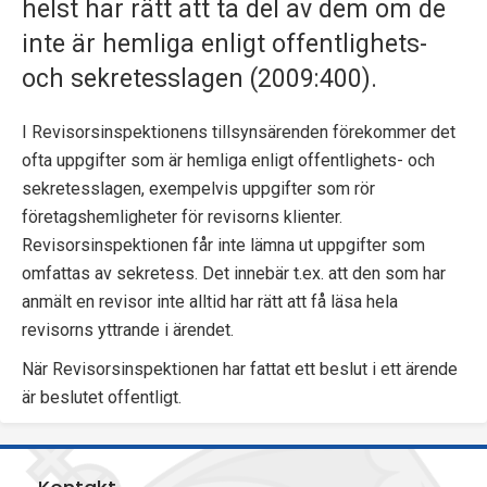
helst har rätt att ta del av dem om de
p
inte är hemliga enligt offentlighets-
e
och sekretesslagen (2009:400).
k
I Revisorsinspektionens tillsynsärenden förekommer det
t
ofta uppgifter som är hemliga enligt offentlighets- och
sekretesslagen, exempelvis uppgifter som rör
i
företagshemligheter för revisorns klienter.
o
Revisorsinspektionen får inte lämna ut uppgifter som
omfattas av sekretess. Det innebär t.ex. att den som har
n
anmält en revisor inte alltid har rätt att få läsa hela
e
revisorns yttrande i ärendet.
n
När Revisorsinspektionen har fattat ett beslut i ett ärende
är beslutet offentligt.