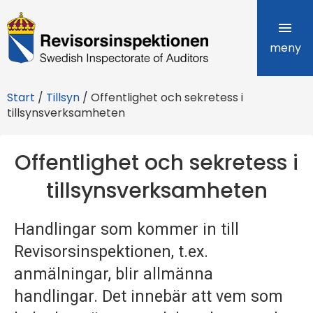
R
e
meny
v
Start
/
Tillsyn
/
Offentlighet och sekretess i
i
tillsynsverksamheten
s
Offentlighet och sekretess i
o
tillsynsverksamheten
r
s
Handlingar som kommer in till
i
Revisorsinspektionen, t.ex.
n
anmälningar, blir allmänna
handlingar. Det innebär att vem som
s