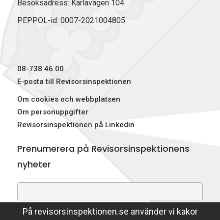
Besöksadress: Karlavägen 104
PEPPOL-id: 0007-2021004805
08-738 46 00
E-posta till Revisorsinspektionen
Om cookies och webbplatsen
Om personuppgifter
Revisorsinspektionen på Linkedin
Prenumerera på Revisorsinspektionens
nyheter
På revisorsinspektionen.se använder vi kakor
Genom att prenumerera på nyheter godkänner du att