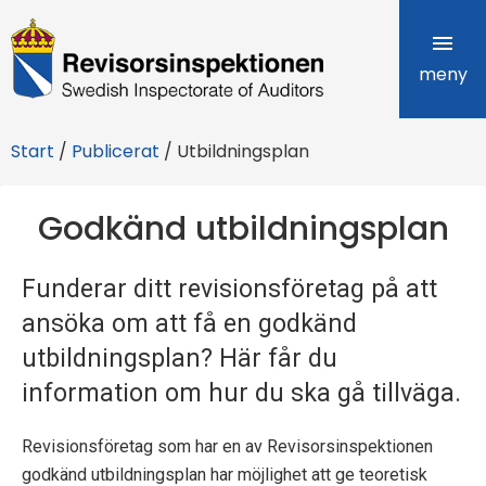
R
e
meny
v
Start
/
Publicerat
/
Utbildningsplan
i
s
Godkänd utbildningsplan
o
Funderar ditt revisionsföretag på att
r
ansöka om att få en godkänd
s
utbildningsplan? Här får du
i
information om hur du ska gå tillväga.
n
Revisionsföretag som har en av Revisorsinspektionen
s
godkänd utbildningsplan har möjlighet att ge teoretisk