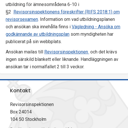
utbildning för ämnesområdena 6-10 i
p
§2
Revisorsinspektionens föreskrifter (RIFS 2018:1) om
e
revisorsexamen
. Information om vad utbildningsplanen
och ansökan ska innehålla finns i
Vägledning - Ansöka om
k
godkännande av utbildningsplan
som myndigheten har
t
publicerat på sin webbplats.
i
Ansökan mailas till
Revisorsinspektionen
och det krävs
ingen särskild blankett eller liknande. Handläggningen av
o
ansökan tar i normalfallet 2 till 3 veckor.
n
e
Kontakt
n
Revisorsinspektionen
Box 24014
104 50 Stockholm