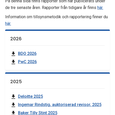
På denna sida finns rapporter som har publicerats under
p
de tre senaste åren. Rapporter från tidigare år finns
här.
e
Information om tillsynsmetodik och rapportering finner du
här.
k
t
2026
i
BDO 2026
o
PwC 2026
n
e
2025
n
Deloitte 2025
Ingemar Rindstig, auktoriserad revisor, 2025
Baker Tilly Stint 2025