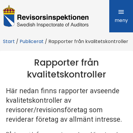
R
e
meny
v
Start
/
Publicerat
/
Rapporter från kvalitetskontroller
i
s
Rapporter från
o
kvalitetskontroller
r
Här nedan finns rapporter avseende
s
kvalitetskontroller av
i
revisorer/revisionsföretag som
n
reviderar företag av allmänt intresse.
s