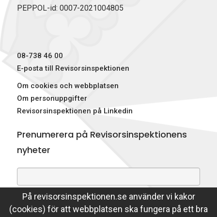
PEPPOL-id: 0007-2021004805
08-738 46 00
E-posta till Revisorsinspektionen
Om cookies och webbplatsen
Om personuppgifter
Revisorsinspektionen på Linkedin
Prenumerera på Revisorsinspektionens
nyheter
På revisorsinspektionen.se använder vi kakor
Genom att prenumerera på nyheter godkänner du att
(cookies) för att webbplatsen ska fungera på ett bra
Revisorsinspektionen lagrar din e-postadress.