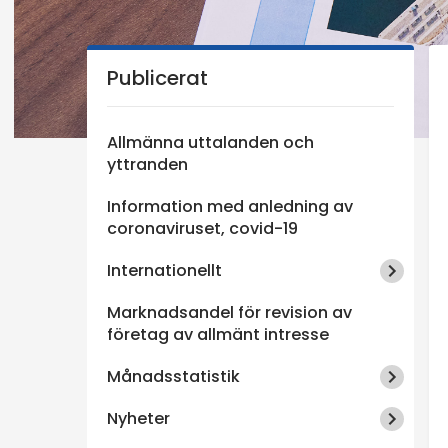
n
Publicerat
s
p
Allmänna uttalanden och
yttranden
e
Information med anledning av
k
coronaviruset, covid-19
Internationellt
t
Marknadsandel för revision av
i
företag av allmänt intresse
Månadsstatistik
o
Nyheter
n