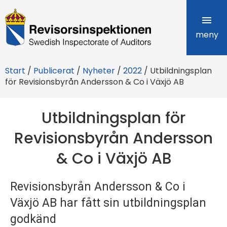
R
e
meny
v
Start
/
Publicerat
/
Nyheter
/
2022
/
Utbildningsplan
i
för Revisionsbyrån Andersson & Co i Växjö AB
s
Utbildningsplan för
o
Revisionsbyrån Andersson
r
& Co i Växjö AB
s
i
Revisionsbyrån Andersson & Co i
n
Växjö AB har fått sin utbildningsplan
s
godkänd