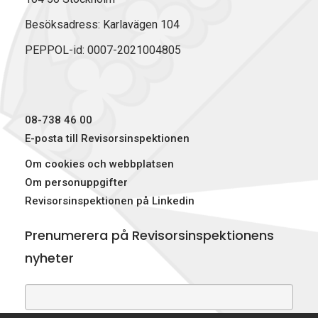
e
k
w
b
e
i
Besöksadress: Karlavägen 104
o
d
t
PEPPOL-id: 0007-2021004805
o
I
t
k
n
e
r
)
08-738 46 00
E-posta till Revisorsinspektionen
Om cookies och webbplatsen
Om personuppgifter
Revisorsinspektionen på Linkedin
Prenumerera på Revisorsinspektionens
nyheter