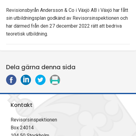
p
Revisionsbyrån Andersson & Co i Växjö AB i Växjö har fått
e
sin utbildningsplan godkänd av Revisorsinspektionen och
har därmed från den 27 december 2022 rätt att bedriva
k
teoretisk utbildning.
t
i
Dela gärna denna sida
o
D
D
D
S
n
e
e
e
k
e
l
l
l
r
a
a
a
i
n
Kontakt
p
p
p
v
å
å
å
u
F
L
X
t
Revisorsinspektionen
a
i
(
Box 24014
c
n
T
104 50 Stockholm