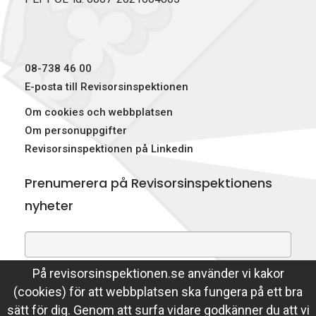
k
n
e
r
)
08-738 46 00
E-posta till Revisorsinspektionen
Om cookies och webbplatsen
Om personuppgifter
Revisorsinspektionen på Linkedin
Prenumerera på Revisorsinspektionens
nyheter
På revisorsinspektionen.se använder vi kakor
Genom att prenumerera på nyheter godkänner du att
(cookies) för att webbplatsen ska fungera på ett bra
Revisorsinspektionen lagrar din e-postadress.
sätt för dig. Genom att surfa vidare godkänner du att vi
Läs mer