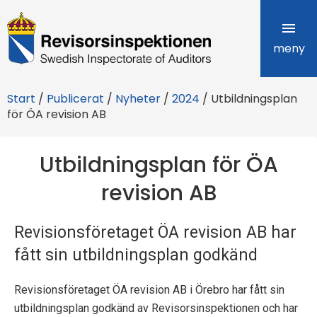
R
e
meny
v
Start
/
Publicerat
/
Nyheter
/
2024
/
Utbildningsplan
i
för ÖA revision AB
s
Utbildningsplan för ÖA
o
revision AB
r
s
Revisionsföretaget ÖA revision AB har
i
fått sin utbildningsplan godkänd
n
Revisionsföretaget ÖA revision AB i Örebro har fått sin
s
utbildningsplan godkänd av Revisorsinspektionen och har