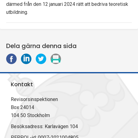
därmed från den 12 januari 2024 rätt att bedriva teoretisk
p
utbildning.
e
k
t
Dela gärna denna sida
i
D
D
D
S
e
e
e
k
o
l
l
l
r
a
a
a
i
n
Kontakt
p
p
p
v
å
å
å
u
e
F
L
X
t
Revisorsinspektionen
n
a
i
(
Box 24014
c
n
T
104 50 Stockholm
e
k
w
b
e
i
Besöksadress: Karlavägen 104
o
d
t
PEPPOL-id: 0007-2021004805
o
I
t