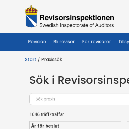
R
e
v
Revision
Bli revisor
För revisorer
Tills
i
Start
/
Praxissök
s
Sök i Revisorsinsp
o
r
s
1646 träff/träffar
i
År för beslut