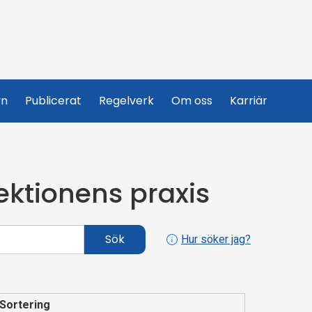
yn
Publicerat
Regelverk
Om oss
Karriär
ektionens praxis
Sök
Hur söker jag?
Sortering