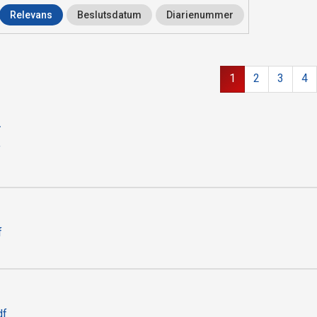
Relevans
Beslutsdatum
Diarienummer
1
2
3
4
f
f
df