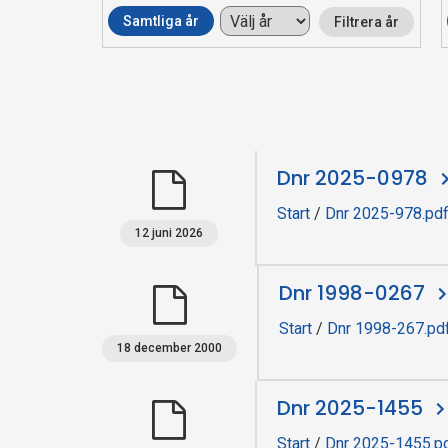
Samtliga år
Filtrera år
n
s
p
Dnr 2025-0978
e
Start
/
Dnr 2025-978.pd
k
12 juni 2026
t
Dnr 1998-0267
i
Start
/
Dnr 1998-267.pd
18 december 2000
o
Dnr 2025-1455
n
Start
/
Dnr 2025-1455.p