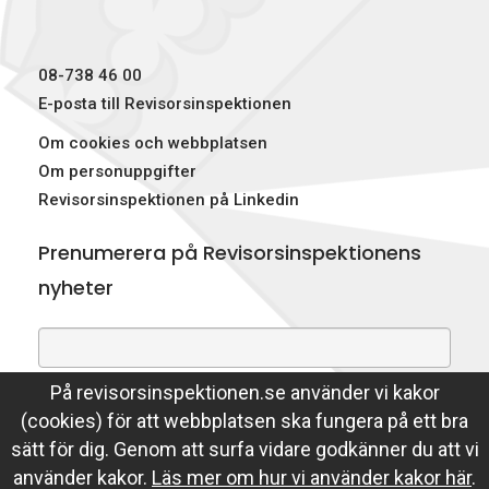
r
)
08-738 46 00
E-posta till Revisorsinspektionen
Om cookies och webbplatsen
Om personuppgifter
Revisorsinspektionen på Linkedin
Prenumerera på Revisorsinspektionens
nyheter
På revisorsinspektionen.se använder vi kakor
Genom att prenumerera på nyheter godkänner du att
(cookies) för att webbplatsen ska fungera på ett bra
Revisorsinspektionen lagrar din e-postadress.
sätt för dig. Genom att surfa vidare godkänner du att vi
Läs mer
använder kakor.
Läs mer om hur vi använder kakor här
.