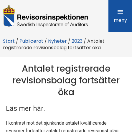
R
e
meny
v
Start
/
Publicerat
/
Nyheter
/
2023
/
Antalet
i
registrerade revisionsbolag fortsätter öka
s
Antalet registrerade
o
revisionsbolag fortsätter
r
öka
s
i
Läs mer här.
n
I kontrast mot det sjunkande antalet kvalificerade
s
revisorer fortsätter antalet registrerade revisionsbolag