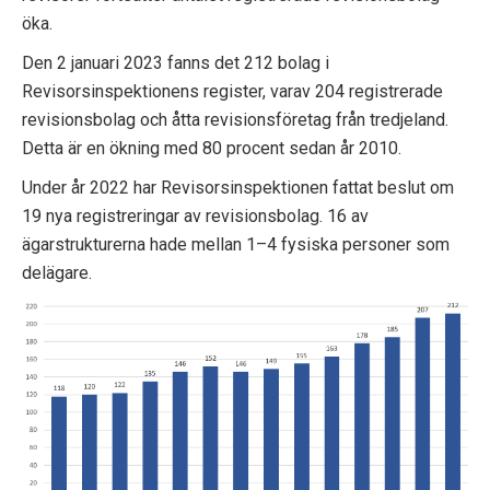
p
öka.
e
Den 2 januari 2023 fanns det 212 bolag i
Revisorsinspektionens register, varav 204 registrerade
k
revisionsbolag och åtta revisionsföretag från tredjeland.
Detta är en ökning med 80 procent sedan år 2010.
t
Under år 2022 har Revisorsinspektionen fattat beslut om
i
19 nya registreringar av revisionsbolag. 16 av
o
ägarstrukturerna hade mellan 1–4 fysiska personer som
delägare.
n
e
n