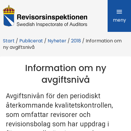
R
e
meny
v
Start
/
Publicerat
/
Nyheter
/
2018
/
Information om
i
ny avgiftsnivå
s
Information om ny
o
avgiftsnivå
r
s
Avgiftsnivån för den periodiskt
i
återkommande kvalitetskontrollen,
n
som omfattar revisorer och
revisionsbolag som har uppdrag i
s