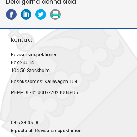
Dela gärna denna sida
D
D
D
S
e
e
e
k
l
l
l
r
a
a
a
i
Kontakt
p
p
p
v
å
å
å
u
F
L
X
t
Revisorsinspektionen
a
i
(
Box 24014
c
n
T
104 50 Stockholm
e
k
w
b
e
i
Besöksadress: Karlavägen 104
o
d
t
PEPPOL-id: 0007-2021004805
o
I
t
k
n
e
r
)
08-738 46 00
E-posta till Revisorsinspektionen