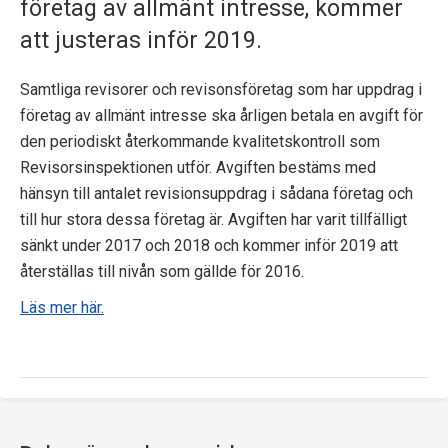
företag av allmänt intresse, kommer
p
att justeras inför 2019.
e
Samtliga revisorer och revisonsföretag som har uppdrag i
k
företag av allmänt intresse ska årligen betala en avgift för
t
den periodiskt återkommande kvalitetskontroll som
Revisorsinspektionen utför. Avgiften bestäms med
i
hänsyn till antalet revisionsuppdrag i sådana företag och
o
till hur stora dessa företag är. Avgiften har varit tillfälligt
sänkt under 2017 och 2018 och kommer inför 2019 att
n
återställas till nivån som gällde för 2016.
e
Läs mer här.
n