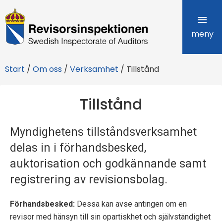
R
e
meny
v
Start
/
Om oss
/
Verksamhet
/
Tillstånd
i
s
Tillstånd
o
Myndighetens tillståndsverksamhet
r
delas in i förhandsbesked,
s
auktorisation och godkännande samt
i
registrering av revisionsbolag.
n
Förhandsbesked
:
Dessa kan avse antingen om en
s
revisor med hänsyn till sin opartiskhet och självständighet