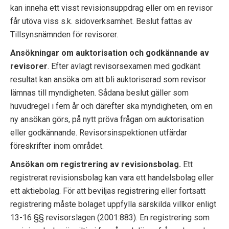
kan inneha ett visst revisionsuppdrag eller om en revisor
p
får utöva viss s.k. sidoverksamhet. Beslut fattas av
e
Tillsynsnämnden för revisorer.
k
Ansökningar om auktorisation och godkännande av
revisorer
. Efter avlagt revisorsexamen med godkänt
t
resultat kan ansöka om att bli auktoriserad som revisor
i
lämnas till myndigheten. Sådana beslut gäller som
huvudregel i fem år och därefter ska myndigheten, om en
o
ny ansökan görs, på nytt pröva frågan om auktorisation
n
eller godkännande. Revisorsinspektionen utfärdar
föreskrifter inom området.
e
Ansökan om registrering av revisionsbolag.
Ett
n
registrerat revisionsbolag kan vara ett handelsbolag eller
ett aktiebolag. För att beviljas registrering eller fortsatt
registrering måste bolaget uppfylla särskilda villkor enligt
13-16 §§ revisorslagen (2001:883). En registrering som