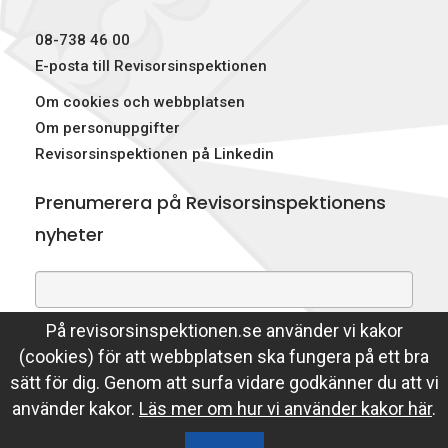
08-738 46 00
E-posta till Revisorsinspektionen
Om cookies och webbplatsen
Om personuppgifter
Revisorsinspektionen på Linkedin
Prenumerera på Revisorsinspektionens
nyheter
På revisorsinspektionen.se använder vi kakor
Genom att prenumerera på nyheter godkänner du att
(cookies) för att webbplatsen ska fungera på ett bra
Revisorsinspektionen lagrar din e-postadress.
sätt för dig. Genom att surfa vidare godkänner du att vi
Läs mer
använder kakor.
Läs mer om hur vi använder kakor här
.