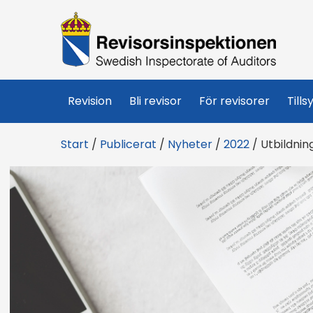
R
e
v
Revision
Bli revisor
För revisorer
Tills
i
Start
/
Publicerat
/
Nyheter
/
2022
/
Utbildnin
s
o
r
s
i