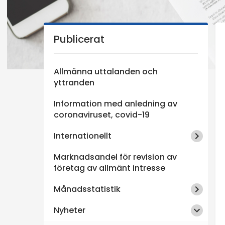
n
Publicerat
s
p
Allmänna uttalanden och
yttranden
e
Information med anledning av
k
coronaviruset, covid-19
Internationellt
t
Marknadsandel för revision av
i
företag av allmänt intresse
Månadsstatistik
o
Nyheter
n