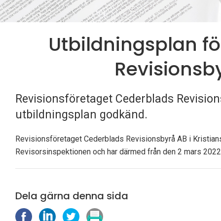
Utbildningsplan f
Revisionsb
Revisionsföretaget Cederblads Revision
utbildningsplan godkänd.
Revisionsföretaget Cederblads Revisionsbyrå AB i Kristians
Revisorsinspektionen och har därmed från den 2 mars 2022 rä
Dela gärna denna sida
D
D
D
S