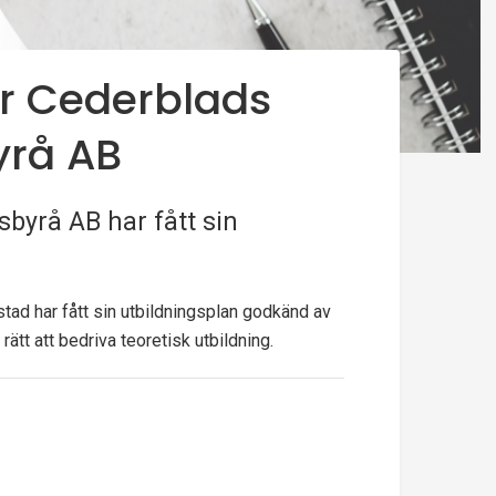
ör Cederblads
yrå AB
sbyrå AB har fått sin
tad har fått sin utbildningsplan godkänd av
tt att bedriva teoretisk utbildning.