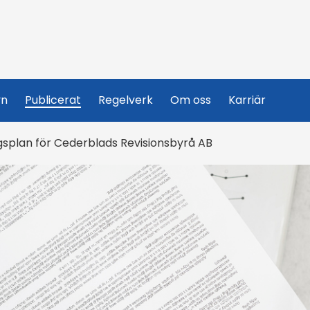
yn
Publicerat
Regelverk
Om oss
Karriär
gsplan för Cederblads Revisionsbyrå AB