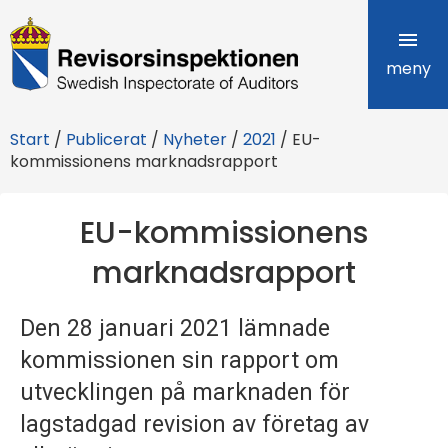
R
e
meny
v
Start
/
Publicerat
/
Nyheter
/
2021
/
EU-
i
kommissionens marknadsrapport
s
EU-kommissionens
o
marknadsrapport
r
s
Den 28 januari 2021 lämnade
i
kommissionen sin rapport om
n
utvecklingen på marknaden för
lagstadgad revision av företag av
s