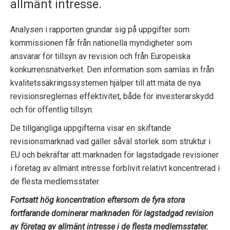
allmänt intresse.
p
e
Analysen i rapporten grundar sig på uppgifter som
kommissionen får från nationella myndigheter som
k
ansvarar för tillsyn av revision och från Europeiska
konkurrensnätverket. Den information som samlas in från
t
kvalitetssäkringssystemen hjälper till att mäta de nya
i
revisionsreglernas effektivitet, både för investerarskydd
och för offentlig tillsyn.
o
De tillgängliga uppgifterna visar en skiftande
n
revisionsmarknad vad gäller såväl storlek som struktur i
e
EU och bekräftar att marknaden för lagstadgade revisioner
i företag av allmänt intresse förblivit relativt koncentrerad i
n
de flesta medlemsstater.
Fortsatt hög koncentration eftersom de fyra stora
fortfarande dominerar marknaden för lagstadgad revision
av företag av allmänt intresse i de flesta medlemsstater.