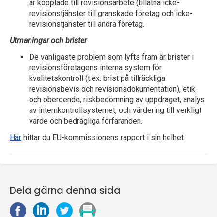
är kopplade till revisionsarbete (tillåtna icke-
revisionstjänster till granskade företag och icke-
revisionstjänster till andra företag.
Utmaningar och brister
De vanligaste problem som lyfts fram är brister i
revisionsföretagens interna system för
kvalitetskontroll (t.ex. brist på tillräckliga
revisionsbevis och revisionsdokumentation), etik
och oberoende, riskbedömning av uppdraget, analys
av internkontrollsystemet, och värdering till verkligt
värde och bedrägliga förfaranden.
Här
hittar du EU-kommissionens rapport i sin helhet.
Dela gärna denna sida
D
D
D
S