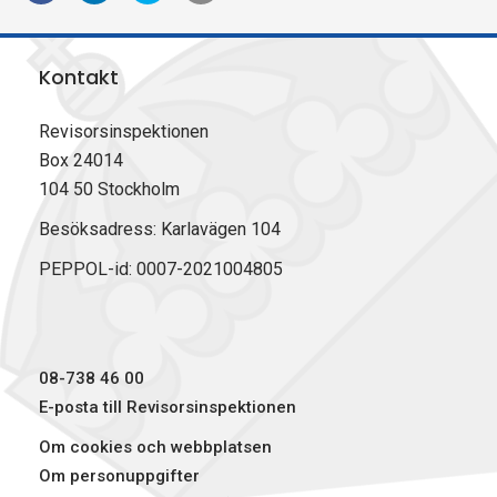
e
e
e
k
l
l
l
r
a
a
a
i
Kontakt
p
p
p
v
å
å
å
u
F
L
X
t
Revisorsinspektionen
a
i
(
Box 24014
c
n
T
104 50 Stockholm
e
k
w
b
e
i
Besöksadress: Karlavägen 104
o
d
t
PEPPOL-id: 0007-2021004805
o
I
t
k
n
e
r
)
08-738 46 00
E-posta till Revisorsinspektionen
Om cookies och webbplatsen
Om personuppgifter