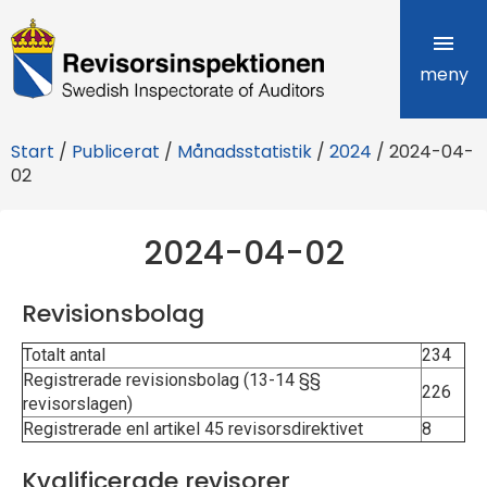
R
e
meny
v
Start
/
Publicerat
/
Månadsstatistik
/
2024
/
2024-04-
i
02
s
2024-04-02
o
r
Revisionsbolag
s
Totalt antal
234
i
Registrerade revisionsbolag (13-14 §§
226
revisorslagen)
n
Registrerade enl artikel 45 revisorsdirektivet
8
s
Kvalificerade revisorer