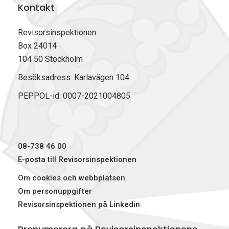
Kontakt
p
p
p
v
å
å
å
u
F
L
X
t
Revisorsinspektionen
a
i
(
Box 24014
c
n
T
104 50 Stockholm
e
k
w
b
e
i
Besöksadress: Karlavägen 104
o
d
t
PEPPOL-id: 0007-2021004805
o
I
t
k
n
e
r
)
08-738 46 00
E-posta till Revisorsinspektionen
Om cookies och webbplatsen
Om personuppgifter
Revisorsinspektionen på Linkedin