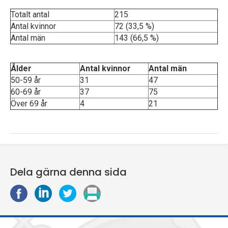
Totalt antal
215
Antal kvinnor
72 (33,5 %)
Antal män
143 (66,5 %)
Ålder
Antal kvinnor
Antal män
50-59 år
31
47
60-69 år
37
75
Över 69 år
4
21
Dela gärna denna sida
D
D
D
S
e
e
e
k
l
l
l
r
a
a
a
i