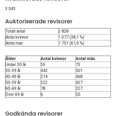
p
3 043
e
Auktoriserade revisorer
k
Totalt antal
2 828
t
Antal kvinnor
1 077 (38,1 %)
Antal män
1 751 (61,9 %)
i
o
Ålder
Antal kvinnor
Antal män
Under 30 år
55
73
n
30-39 år
442
501
40-49 år
274
468
e
50-59 år
222
427
n
60-69 år
78
227
Över 69 år
6
55
Godkända revisorer