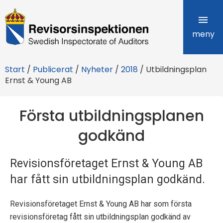
R
e
meny
v
Start
/
Publicerat
/
Nyheter
/
2018
/
Utbildningsplan
i
Ernst & Young AB
s
Första utbildningsplanen
o
godkänd
r
s
Revisionsföretaget Ernst & Young AB
i
har fått sin utbildningsplan godkänd.
n
Revisionsföretaget Ernst & Young AB har som första
s
revisionsföretag fått sin utbildningsplan godkänd av