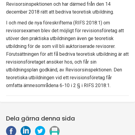
Revisorsinspektionen och har därmed från den 14
p
december 2018 rätt att bedriva teoretisk utbildning.
e
I och med de nya föreskrifterna (RIFS 2018:1) om
k
revisorsexamen blev det möjligt för revisionsföretag att
utöver den praktiska utbildningen även ge teoretisk
t
utbildning för de som vill bli auktoriserade revisorer.
i
Förutsättningen för att få bedriva teoretisk utbildning är att
revisionsföretaget ansöker hos, och får sin
o
utbildningsplan godkänd, av Revisorsinspektionen. Den
n
teoretiska utbildningen vid ett revisionsföretag får
omfatta ämnesområdena 6-10 i 2 § i RIFS 2018:1.
e
n
Dela gärna denna sida
D
D
D
S