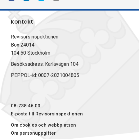
e
e
e
k
l
l
l
r
a
a
a
i
Kontakt
p
p
p
v
å
å
å
u
F
L
X
t
Revisorsinspektionen
a
i
(
Box 24014
c
n
T
104 50 Stockholm
e
k
w
b
e
i
Besöksadress: Karlavägen 104
o
d
t
PEPPOL-id: 0007-2021004805
o
I
t
k
n
e
r
)
08-738 46 00
E-posta till Revisorsinspektionen
Om cookies och webbplatsen
Om personuppgifter