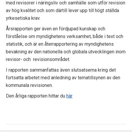
med revisorer i näringsliv och samhälle som utför revision
p
av hög kvalitet och som därtill lever upp till högt ställda
e
yrkesetiska krav.
k
Årsrapporten ger även en fördjupad kunskap och
förståelse om myndighetens verksamhet, både i text och
t
statistik, och är en återrapportering av myndighetens
bevakning av den nationella och globala utvecklingen inom
i
revisor- och revisionsområdet.
o
I rapporten sammanfattas även slutsatserna kring det
n
fortsatta arbetet med anledning av tematillsynen av den
kommunala revisionen.
e
Den årliga rapporten hittar du
här
n