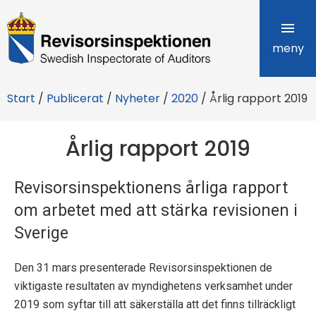
R
e
meny
v
Start
/
Publicerat
/
Nyheter
/
2020
/
Årlig rapport 2019
i
s
Årlig rapport 2019
o
Revisorsinspektionens årliga rapport
r
om arbetet med att stärka revisionen i
s
Sverige
i
Den 31 mars presenterade Revisorsinspektionen de
n
viktigaste resultaten av myndighetens verksamhet under
s
2019 som syftar till att säkerställa att det finns tillräckligt