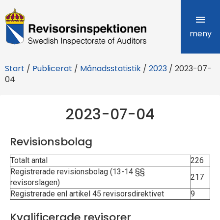
R
e
meny
v
Start
/
Publicerat
/
Månadsstatistik
/
2023
/
2023-07-
i
04
s
2023-07-04
o
r
Revisionsbolag
s
Totalt antal
226
i
Registrerade revisionsbolag (13-14 §§
217
revisorslagen)
n
Registrerade enl artikel 45 revisorsdirektivet
9
s
Kvalificerade revisorer