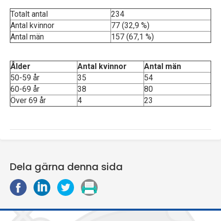
Totalt antal
234
Antal kvinnor
77 (32,9 %)
Antal män
157 (67,1 %)
Ålder
Antal kvinnor
Antal män
50-59 år
35
54
60-69 år
38
80
Över 69 år
4
23
Dela gärna denna sida
D
D
D
S
e
e
e
k
l
l
l
r
a
a
a
i