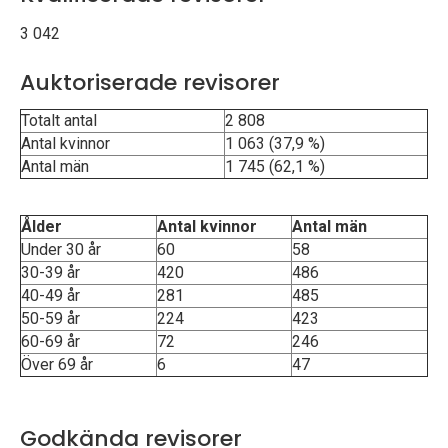
p
3 042
e
Auktoriserade revisorer
k
Totalt antal
2 808
t
Antal kvinnor
1 063 (37,9 %)
Antal män
1 745 (62,1 %)
i
o
Ålder
Antal kvinnor
Antal män
Under 30 år
60
58
n
30-39 år
420
486
40-49 år
281
485
e
50-59 år
224
423
n
60-69 år
72
246
Över 69 år
6
47
Godkända revisorer