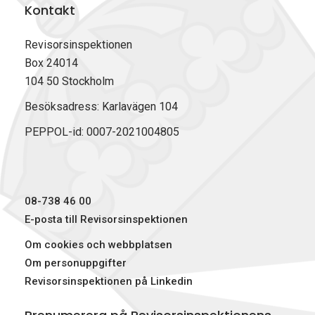
Kontakt
p
p
p
v
å
å
å
u
F
L
X
t
Revisorsinspektionen
a
i
(
Box 24014
c
n
T
104 50 Stockholm
e
k
w
b
e
i
Besöksadress: Karlavägen 104
o
d
t
PEPPOL-id: 0007-2021004805
o
I
t
k
n
e
r
)
08-738 46 00
E-posta till Revisorsinspektionen
Om cookies och webbplatsen
Om personuppgifter
Revisorsinspektionen på Linkedin