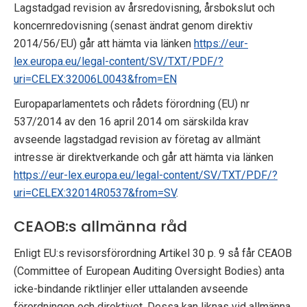
Lagstadgad revision av årsredovisning, årsbokslut och
koncernredovisning (senast ändrat genom direktiv
2014/56/EU) går att hämta via länken
https://eur-
lex.europa.eu/legal-content/SV/TXT/PDF/?
uri=CELEX:32006L0043&from=EN
Europaparlamentets och rådets förordning (EU) nr
537/2014 av den 16 april 2014 om särskilda krav
avseende lagstadgad revision av företag av allmänt
intresse är direktverkande och går att hämta via länken
https://eur-lex.europa.eu/legal-content/SV/TXT/PDF/?
uri=CELEX:32014R0537&from=SV
.
CEAOB:s allmänna råd
Enligt EU:s revisorsförordning Artikel 30 p. 9 så får CEAOB
(Committee of European Auditing Oversight Bodies) anta
icke-bindande riktlinjer eller uttalanden avseende
förordningen och direktivet. Dessa kan liknas vid allmänna