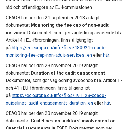
råd och offentliggörs av EU-kommissionen.
CEAOB har per den 21 september 2018 antagit
dokumentet
Monitoring the fee cap of non-audit
services
. Dokumentet, som ger vägledning avseende bl.a.
Artikel 4 i EU-förordningen, finns tillgängligt
på
https://ec.europa.eu/info/files/180921-ceaob-
monitoring-fee-cap-non-aduit-services_en
eller
här
.
CEAOB har per den 28 november 2019 antagit
dokumentet
Duration of the audit engagement
.
Dokumentet, som ger vägledning avseende bl.a. Artikel 17
och 41 i EU-förordningen, finns tillgängligt
på
https://ec.europa.eu/info/files/191128-ceaob-
guidelines-audit-engagements-duration_en
eller
här
.
CEAOB har per den 28 november 2019 antagit
dokumentet
Guidelines on auditors’ involvement on
financial statements in ESEF
. Dokumentet, som ger