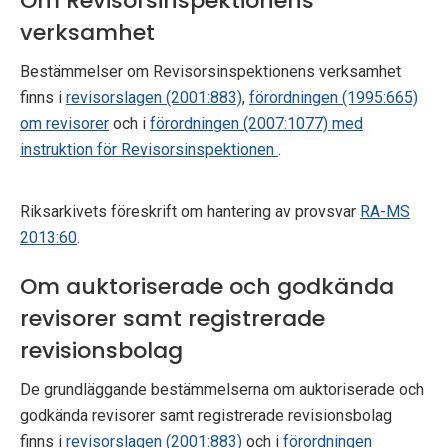
Om Revisorsinspektionens
verksamhet
Bestämmelser om Revisorsinspektionens verksamhet
finns i
revisorslagen (2001:883)
,
förordningen (1995:665)
om revisorer
och i
förordningen (2007:1077) med
instruktion för Revisorsinspektionen
.
Riksarkivets föreskrift om hantering av provsvar
RA-MS
2013:60
.
Om auktoriserade och godkända
revisorer samt registrerade
revisionsbolag
De grundläggande bestämmelserna om auktoriserade och
godkända revisorer samt registrerade revisionsbolag
finns i
revisorslagen (2001:883)
och i
förordningen