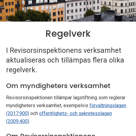
p
e
k
Regelverk
t
I Revisorsinspektionens verksamhet
i
aktualiseras och tillämpas flera olika
o
regelverk.
n
Om myndigheters verksamhet
e
Revisorsinspektionen tillämpar lagstiftning som reglerar
n
myndigheters verksamhet, exempelvis
förvaltningslagen
(2017:900)
och
offentlighets- och sekretesslagen
(2009:400)
.