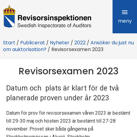
R
e
meny
v
Start
/
Publicerat
/
Nyheter
/
2022
/
Ansöker du just nu
i
om auktorisation?
/
Revisorsexamen 2023
s
Revisorsexamen 2023
o
r
Datum och plats är klart för de två
s
planerade proven under år 2023
i
Datum för prov för revisorsexamen våren 2023 är bestämt
n
till 29-30 maj och hösten 2023 är bestämt till 27-28
november. Provet sker båda gångerna på
s
Stockholmsmässan i Älvsjö, Stockholm.