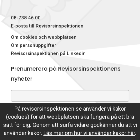
r
)
08-738 46 00
E-posta till Revisorsinspektionen
Om cookies och webbplatsen
Om personuppgifter
Revisorsinspektionen på Linkedin
Prenumerera på Revisorsinspektionens
nyheter
På revisorsinspektionen.se använder vi kakor
Genom att prenumerera på nyheter godkänner du att
(cookies) för att webbplatsen ska fungera på ett bra
Revisorsinspektionen lagrar din e-postadress.
sätt för dig. Genom att surfa vidare godkänner du att vi
Läs mer
använder kakor.
Läs mer om hur vi använder kakor här
.