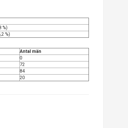
8 %)
,2 %)
Antal män
0
72
84
20