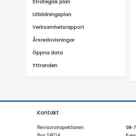
Strategisk plan
Utbildningsplan
Verksamhetsrapport
Årsredovisningar
Öppna data
Yttranden
Kontakt
Revisorsinspektionen
08-7
Box 24014
E-pos