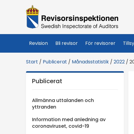
R
e
v
Revision
Bli revisor
För revisorer
Tills
i
Start
/
Publicerat
/
Månadsstatistik
/
2022
/
2
s
Publicerat
o
r
Allmänna uttalanden och
yttranden
s
Information med anledning av
coronaviruset, covid-19
i