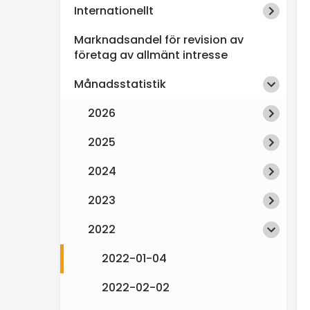
Internationellt
n
Marknadsandel för revision av
s
företag av allmänt intresse
Månadsstatistik
p
2026
e
2025
k
2024
t
2023
i
2022
2022-01-04
o
2022-02-02
n