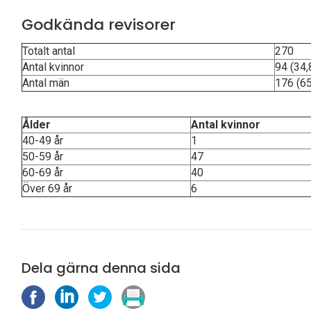
Godkända revisorer
Totalt antal
270
Antal kvinnor
94 (34,
Antal män
176 (65
Ålder
Antal kvinnor
40-49 år
1
50-59 år
47
60-69 år
40
Över 69 år
6
Dela gärna denna sida
D
D
D
S
e
e
e
k