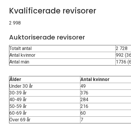
Kvalificerade revisorer
2 998
Auktoriserade revisorer
Totalt antal
2 728
Antal kvinnor
992 (36
Antal män
1736 (6
Ålder
Antal kvinnor
Under 30 år
49
30-39 år
376
40-49 år
284
50-59 år
216
60-69 år
60
Över 69 år
7