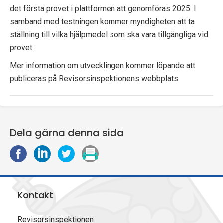
det första provet i plattformen att genomföras 2025. I
samband med testningen kommer myndigheten att ta
ställning till vilka hjälpmedel som ska vara tillgängliga vid
provet.
Mer information om utvecklingen kommer löpande att
publiceras på Revisorsinspektionens webbplats.
Dela gärna denna sida
D
D
D
S
e
e
e
k
l
l
l
r
a
a
a
i
Kontakt
p
p
p
v
å
å
å
u
F
L
X
t
Revisorsinspektionen