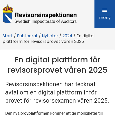
R
e
meny
v
Start
/
Publicerat
/
Nyheter
/
2024
/
En digital
i
plattform för revisorsprovet våren 2025
s
En digital plattform för
o
revisorsprovet våren 2025
r
s
Revisorsinspektionen har tecknat
i
avtal om en digital plattform inför
n
provet för revisorsexamen våren 2025.
s
Den nya provplattformen kommer att ge möjligheter till