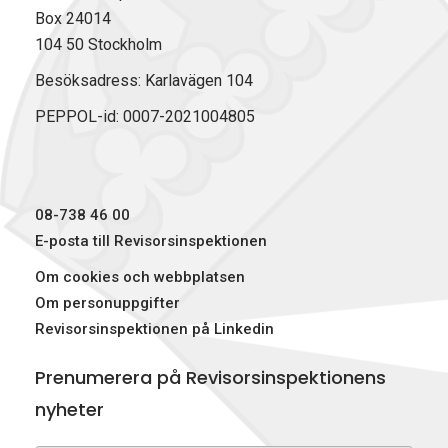
a
i
(
Box 24014
c
n
T
104 50 Stockholm
e
k
w
b
e
i
Besöksadress: Karlavägen 104
o
d
t
PEPPOL-id: 0007-2021004805
o
I
t
k
n
e
r
)
08-738 46 00
E-posta till Revisorsinspektionen
Om cookies och webbplatsen
Om personuppgifter
Revisorsinspektionen på Linkedin
Prenumerera på Revisorsinspektionens
nyheter