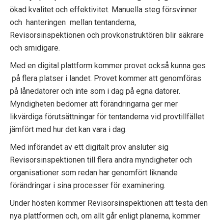
p
ökad kvalitet och effektivitet. Manuella steg försvinner
och hanteringen mellan tentanderna,
e
Revisorsinspektionen och provkonstruktören blir säkrare
k
och smidigare.
Med en digital plattform kommer provet också kunna ges
t
på flera platser i landet. Provet kommer att genomföras
i
på lånedatorer och inte som i dag på egna datorer.
Myndigheten bedömer att förändringarna ger mer
o
likvärdiga förutsättningar för tentanderna vid provtillfället
n
jämfört med hur det kan vara i dag.
e
Med införandet av ett digitalt prov ansluter sig
Revisorsinspektionen till flera andra myndigheter och
n
organisationer som redan har genomfört liknande
förändringar i sina processer för examinering.
Under hösten kommer Revisorsinspektionen att testa den
nya plattformen och, om allt går enligt planerna, kommer