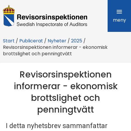
R
e
meny
v
Start
/
Publicerat
/
Nyheter
/
2025
/
i
Revisorsinspektionen informerar - ekonomisk
brottslighet och penningtvätt
s
o
Revisorsinspektionen
r
informerar - ekonomisk
s
brottslighet och
i
penningtvätt
n
s
I detta nyhetsbrev sammanfattar