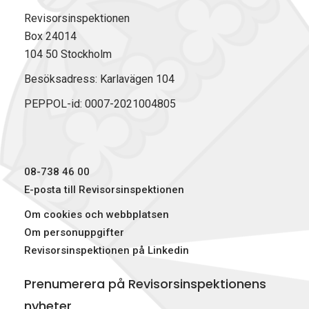
F
L
X
t
Revisorsinspektionen
a
i
(
Box 24014
c
n
T
104 50 Stockholm
e
k
w
b
e
i
Besöksadress: Karlavägen 104
o
d
t
PEPPOL-id: 0007-2021004805
o
I
t
k
n
e
r
)
08-738 46 00
E-posta till Revisorsinspektionen
Om cookies och webbplatsen
Om personuppgifter
Revisorsinspektionen på Linkedin
Prenumerera på Revisorsinspektionens
nyheter