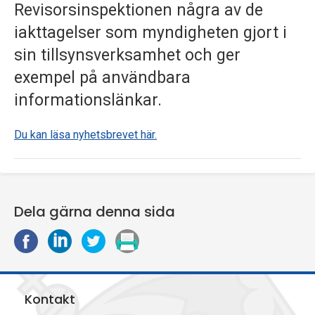
Revisorsinspektionen några av de
p
iakttagelser som myndigheten gjort i
e
sin tillsynsverksamhet och ger
k
exempel på användbara
t
informationslänkar.
i
Du kan läsa nyhetsbrevet här.
o
n
Dela gärna denna sida
e
D
D
D
S
n
e
e
e
k
l
l
l
r
a
a
a
i
Kontakt
p
p
p
v
å
å
å
u